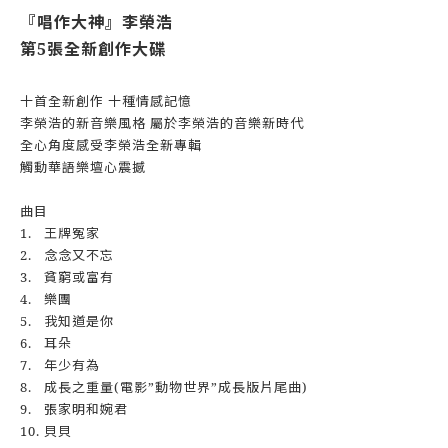
『唱作大神』李榮浩
第5張全新創作大碟
十首全新創作 十種情感記憶
李榮浩的新音樂風格 屬於李榮浩的音樂新時代
全心角度感受李榮浩全新專輯
觸動華語樂壇心震撼
曲目
1.
王牌冤家
2.
念念又不忘
3.
貧窮或富有
4.
樂團
5.
我知道是你
6.
耳朵
7.
年少有為
8.
成長之重量(電影”動物世界”成長版片尾曲)
9.
張家明和婉君
10.
貝貝