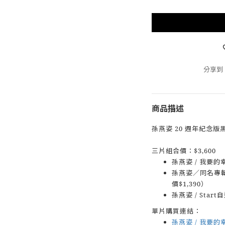
分享到
商品描述
孫燕姿 20 週年紀念
三片組合價：$3,600
孫燕姿 / 我要的
孫燕姿／同名專輯
價$1,390）
孫燕姿 / Star
單片購買連結：
孫燕姿 / 我要的