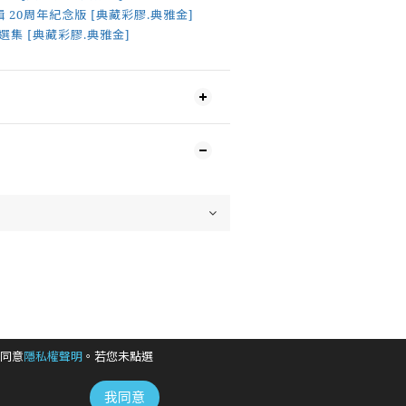
 20周年紀念版 [典藏彩膠.典雅金]
t自選集 [典藏彩膠.典雅金]
同意
隱私權聲明
。若您未點選
我同意