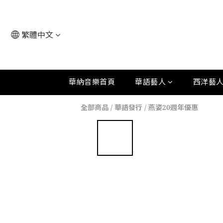
繁體中文
華納音樂首頁
華語藝人
西洋藝
全部商品
/
華語發行
/
燕姿20週年優惠