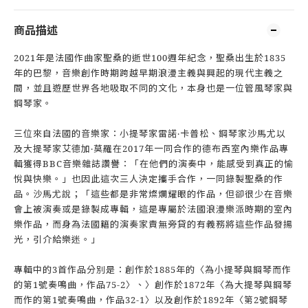
商品描述
2021年是法國作曲家聖桑的逝世100週年紀念，聖桑出生於1835
年的巴黎，音樂創作時期跨越早期浪漫主義與興起的現代主義之
間，並且遊歷世界各地吸取不同的文化，本身也是一位管風琴家與
鋼琴家。
三位來自法國的音樂家：小提琴家雷諾‧卡普松、鋼琴家沙馬尤以
及大提琴家艾德加‧莫羅在2017年一同合作的德布西室內樂作品專
輯獲得BBC音樂雜誌讚譽：「在他們的演奏中，能感受到真正的愉
悅與快樂。」也因此這次三人決定攜手合作，一同錄製聖桑的作
品。沙馬尤說；「這些都是非常燦爛耀眼的作品，但卻很少在音樂
會上被演奏或是錄製成專輯，這是專屬於法國浪漫樂派時期的室內
樂作品，而身為法國籍的演奏家責無旁貸的有義務將這些作品發揚
光，引介給樂迷。」
專輯中的3首作品分別是：創作於1885年的〈為小提琴與鋼琴而作
的第1號奏鳴曲，作品75-2〉、〉創作於1872年〈為大提琴與鋼琴
而作的第1號奏鳴曲，作品32-1〉以及創作於1892年〈第2號鋼琴