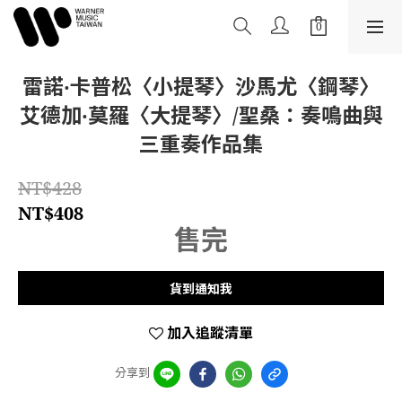
雷諾‧卡普松〈小提琴〉沙馬尤〈鋼琴〉
艾德加‧莫羅〈大提琴〉/聖桑：奏鳴曲與
三重奏作品集
NT$428
NT$408
售完
貨到通知我
加入追蹤清單
分享到