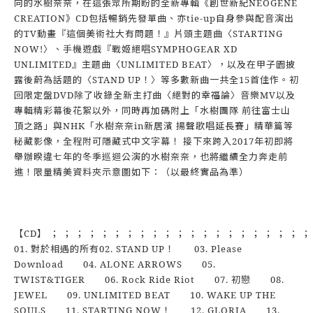
向的水樹奈奈，在這張眾所期盼的全新專輯《創世新紀NEOGENE
CREATION》CD包括暢銷先發單曲、亦tie-up自身參與配音演出
的TV動畫『這個美術社大有問題！』片頭主題曲〈STARTING
NOW!〉、手機遊戲『戰姬絕唱SYMPHOGEAR XD
UNLIMITED』主題曲〈UNLIMITED BEAT〉，以及在甲子園披
露後蔚為話題的〈STAND UP！〉等多數新曲一共全15首佳作。初
回限定盤DVD除了收錄全新主打曲〈絕對的幸福論〉音樂MV以及
專輯精彩幕後花絮以外，同時再加碼附上「水樹團隊 前往富士山
頂之路」與NHK「水樹奈奈in新居濱 揚聲歌唱延長賽」精華篇等
秘藏影像，全程附可隱藏式中文字幕！ 接下來跨入2017年初即將
舉辦睽違七年的冬季巡迴公演的水樹奈奈，也將繼續全力奔走前
進！限量精美資料夾示意圖如下：（以最終實品為準）
【CD】 ； ； ； ； ； ； ； ； ； ； ； ； ； ； ； ； ； ； ； ； ；
01. 對於相遇的所有02. STAND UP！ 03. Please
Download 04. ALONE ARROWS 05.
TWIST&TIGER 06. Rock Ride Riot 07. 初戀 08.
JEWEL 09. UNLIMITED BEAT 10. WAKE UP THE
SOULS 11. STARTING NOW！ 12. GLORIA 13.