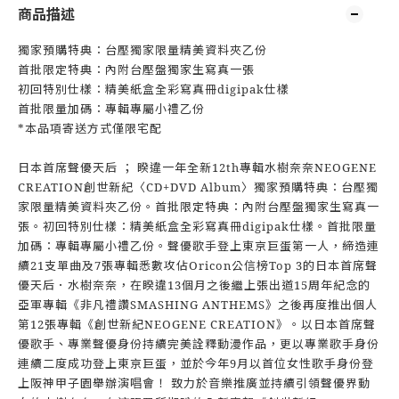
商品描述
獨家預購特典：台壓獨家限量精美資料夾乙份
首批限定特典：內附台壓盤獨家生寫真一張
初回特別仕樣：精美紙盒全彩寫真冊digipak仕樣
首批限量加碼：專輯專屬小禮乙份
*本品項寄送方式僅限宅配
日本首席聲優天后 ； 睽違一年全新12th專輯水樹奈奈NEOGENE
CREATION創世新紀〈CD+DVD Album〉獨家預購特典：台壓獨
家限量精美資料夾乙份。首批限定特典：內附台壓盤獨家生寫真一
張。初回特別仕樣：精美紙盒全彩寫真冊digipak仕樣。首批限量
加碼：專輯專屬小禮乙份。聲優歌手登上東京巨蛋第一人，締造連
續21支單曲及7張專輯悉數攻佔Oricon公信榜Top 3的日本首席聲
優天后．水樹奈奈，在睽違13個月之後繼上張出道15周年紀念的
亞軍專輯《非凡禮讚SMASHING ANTHEMS》之後再度推出個人
第12張專輯《創世新紀NEOGENE CREATION》。以日本首席聲
優歌手、專業聲優身份持續完美詮釋動漫作品，更以專業歌手身份
連續二度成功登上東京巨蛋，並於今年9月以首位女性歌手身份登
上阪神甲子園舉辦演唱會！ 致力於音樂推廣並持續引領聲優界動