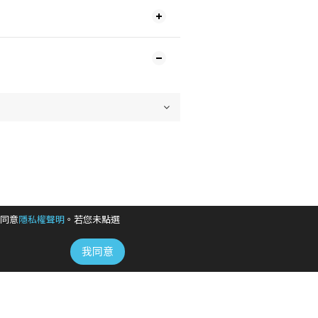
同意
隱私權聲明
。若您未點選
我同意
地址 /
臺北市信義區信義路五段108號2樓B室
時間 / 10:00-17:00
電話 / +886-2-2715-8899