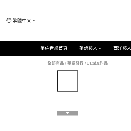
繁體中文
華納音樂首頁
華語藝人
西洋藝
全部商品
/
華語發行
/
FEniX作品