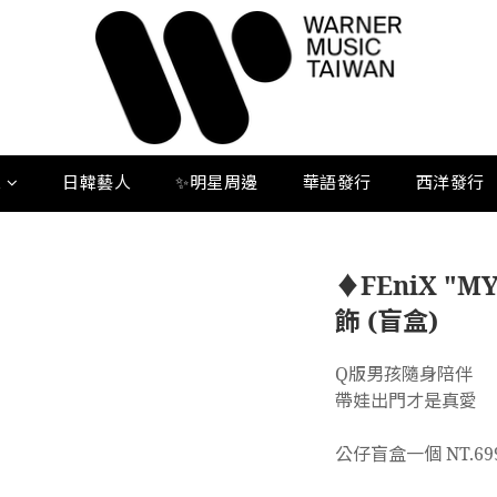
人
日韓藝人
✨明星周邊
華語發行
西洋發行
♦️FEniX "
飾 (盲盒)
Q版男孩隨身陪伴
帶娃出門才是真愛
公仔盲盒一個 NT.69