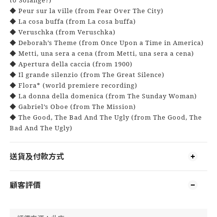
to Solange?)
◆ Peur sur la ville (from Fear Over The City)
◆ La cosa buffa (from La cosa buffa)
◆ Veruschka (from Veruschka)
◆ Deborah’s Theme (from Once Upon a Time in America)
◆ Metti, una sera a cena (from Metti, una sera a cena)
◆ Apertura della caccia (from 1900)
◆ Il grande silenzio (from The Great Silence)
◆ Flora* (world premiere recording)
◆ La donna della domenica (from The Sunday Woman)
◆ Gabriel’s Oboe (from The Mission)
◆ The Good, The Bad And The Ugly (from The Good, The
Bad And The Ugly)
送貨及付款方式
顧客評價