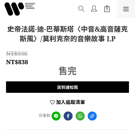
史帝法諾‧迪‧巴蒂斯塔〈中音&高音薩克
斯風〉/莫利克奈的音樂故事 LP
NT$938
NT$838
售完
貨到通知我
加入追蹤清單
分享到