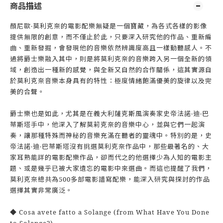
商品描述
顏尼歐‧莫利克奈的電影配樂無疑是一個寶藏，為各式各樣的影像
提供無限的創意，而不僅止於此，只要深入研究他的作品、重新編
曲、重新發掘，會發現他的音樂依然辨識度高且一樣動聽感人。不
過將爵士樂融入其中，則是將莫利克奈的音樂跨入另一個全新的領
域，創造出一種新的感覺，與全新又自然的合作關係，這其實源自
於莫利克奈音樂本身具有的特性：極度情緒飽滿優美的旋律以及完
美的合聲。
爵士樂也是如此，尤其是在義大利薩克斯風演奏家史帝法諾‧迪‧巴
蒂斯塔手中，他深入了解莫莉克奈的音樂中心，並與它們一起演
奏，讓那種特殊而神秘的音樂充滿在聽者的靈魂中。特別的是，史
帝法諾‧迪‧巴蒂斯塔沒有挑選莫利克奈作品中，那些最著名的、大
家耳熟能詳的電影配樂作品，卻而代之的他選擇少為人知的電影主
題、或是幾乎已被大家遺忘的電影中來選曲。而這也提醒了我們，
莫利克奈總共為500多部電影譜寫配樂，能深入研究與探討的作品
選擇其實非常廣泛。
◆ Cosa avete fatto a Solange (from What Have You Done