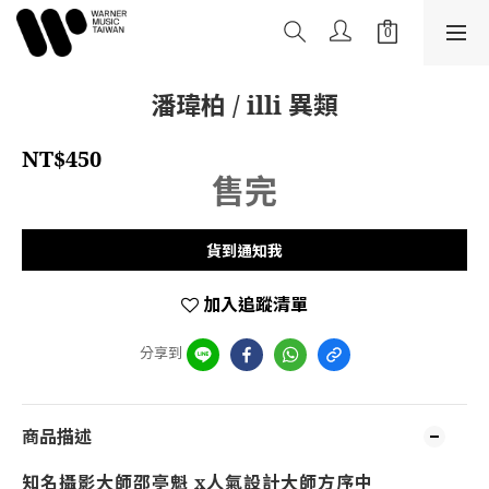
潘瑋柏 / illi 異類
NT$450
售完
貨到通知我
加入追蹤清單
分享到
商品描述
知名攝影大師邵亭魁 x人氣設計大師方序中