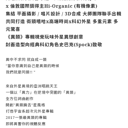
x 倫敦國際獎得主Hi-Organic (有機像素)
集結 平面攝影 / 唱片設計 / 3D合成 大師團隊聯手出輯
共同打造 街頭嘻哈x高端時尚x科幻外星 多重元素 多
元驚喜
《異類》專輯視覺玩味外星異想創意
封面造型向經典科幻角色史巴克(Spock)致敬
異中不求同 就自成一類
"當你意識到自己是異類的時候
我們就是同類!! "
來自外星異境的亞洲唱跳天王
一個以「異力」在逆境中突圍的「異類」
全方位詞曲創作
開創"異類饒舌"星風格
打造宇宙系超次元外星專輯
2017一張最異類的專輯
即將異響你的視聽反應