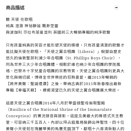
商品描述
聽 天使 在歌唱
純真 澄澈 神祕靜謐 飄渺空靈
與波伽利 莎拉布萊曼並列 英國前三大暢銷專輯的純淨歌聲
只有孩童純真的笑容才能形塑天使的模樣，只有孩童清澈的歌聲才
能比擬天使在歌唱。「天使之翼合唱團（Libera）」蛻變自歷史
悠久的倫敦聖菲利浦少年合唱團（St. Phillips Boys Choir），
同為世界三大少年合唱團體，相較於維也納少年合唱團的學院風
格、巴黎木十字兒童合唱團的宗教特質，天使之翼合唱團則更具大
眾化與親切感，博得全世界樂迷的狂熱喜愛。繼2013年暢銷的
【跨界美聲：聖誕禮讚】之後，華納古典於2015年新春推出最新
專輯【幸福天籟】，療癒渴望已久的天使之翼合唱團廣大樂迷。
這是天使之翼合唱團2014年八月於華盛頓聖母無瑕聖殿
（Basilica of the National Shrine of the Immaculate
Conception）的實況錄音與錄影，這座北美最大的哥德式天主教
堂，可容納三千五百人，內部以拜占庭風格裝飾出神聖性，四十位
美聲小天使就在瑰麗華美的馬賽克圓頂下，獻唱十六首清新動人的