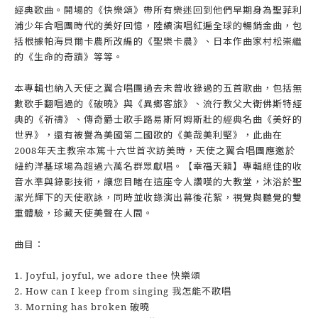
經典歌曲。開場的《快樂頌》帶所有樂迷回到他們早期身為聖菲利
浦少年合唱團時代的美好回憶，陸續演唱紅遍全球的暢銷金曲，包
括根據帕海貝爾卡農所改編的《聖樂卡農》、日本作曲家村松崇繼
的《生命的奇蹟》等等。
本專輯也納入天使之翼合唱團過去未曾收錄過的五首歌曲，包括無
數歌手翻唱過的《破曉》與《異鄉客旅》、流行教父大衛佛斯特經
典的《祈禱》、傳奇爵士歌手路易斯阿姆斯壯的經典名曲《美好的
世界》，還有被譽為美國第二國歌的《美哉美利堅》，此曲在
2008年天主教宗本篤十六世首次訪美時，天使之翼合唱團應邀於
紐約洋基球場為超過六萬名群眾獻唱。【幸福天籟】專輯絕佳的收
音水準與錄影技術，讓您目睹在這座令人讚嘆的大教堂，沐浴於聖
潔光輝下的天使歌詠，同時並收錄演出幕後花絮，視覺與聽覺的雙
重體驗，珍藏天使美聲在人間。
曲目：
1. Joyful, joyful, we adore thee 快樂頌
2. How can I keep from singing 我怎能不歌唱
3. Morning has broken 破曉