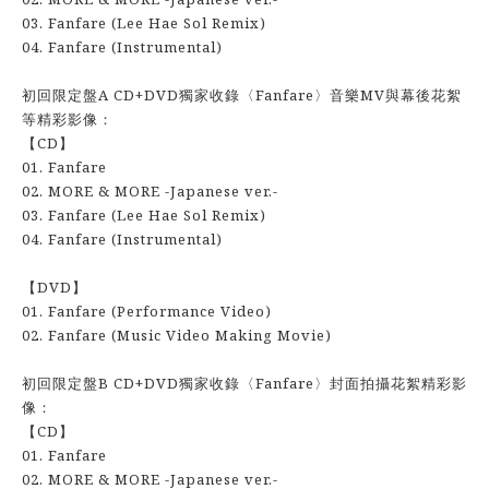
03. Fanfare (Lee Hae Sol Remix)
04. Fanfare (Instrumental)
初回限定盤A CD+DVD獨家收錄〈Fanfare〉音樂MV與幕後花絮
等精彩影像：
【CD】
01. Fanfare
02. MORE & MORE -Japanese ver.-
03. Fanfare (Lee Hae Sol Remix)
04. Fanfare (Instrumental)
【DVD】
01. Fanfare (Performance Video)
02. Fanfare (Music Video Making Movie)
初回限定盤B CD+DVD獨家收錄〈Fanfare〉封面拍攝花絮精彩影
像：
【CD】
01. Fanfare
02. MORE & MORE -Japanese ver.-