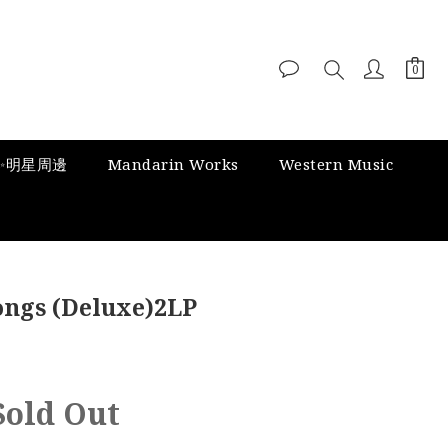
✨明星周邊
Mandarin Works
Western Music
Songs (Deluxe)2LP
Sold Out