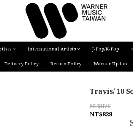
tists
International Artists
J-Pop/K-Pop
Delivery Policy
Return Policy
Warner Update
Travis/ 10 
NT$878
NT$828