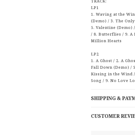
TRACK:
LP1
1. Waving at the Wi
(Demo) / 3. The Only
5. Valentine (Demo) /
/ 8. Butterflies / 9. 
Million Hearts
LP2
1. A Ghost / 2. A Ghos
Fall Down (Demo) / 5
Kissing in the Wind /
Song / 9. No Love Lo
SHIPPING & PAY
CUSTOMER REVI