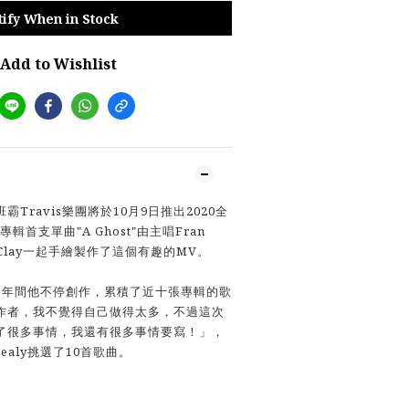
tify When in Stock
Add to Wishlist
Travis樂團將於10月9日推出2020全
專輯首支單曲"A Ghost"由主唱Fran
子Clay一起手繪製作了這個有趣的MV。
，這四年間他不停創作，累積了近十張專輯的歌
作者，我不覺得自己做得太多，不過這次
了很多事情，我還有很多事情要寫！」，
ealy挑選了10首歌曲。