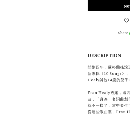
No
Share
DESCRIPTION
闊別四年，蘇格蘭搖滾班霸
新專輯《10 Songs》，
Healy與他14歲的兒
Fran Healy透露
曲，「身為一名詞曲創
就不一樣了，當中發生
從這些歌曲裏，Fran H