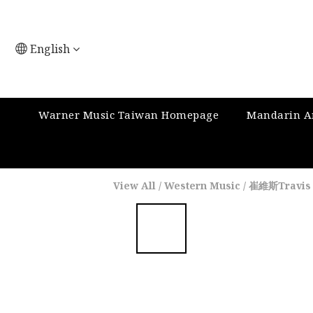
English
Warner Music Taiwan Homepage
Mandarin Ar
View All
/
Western Music
/
崔維斯Travis