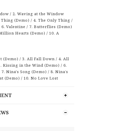
ndow / 2. Waving at the Window
 Thing (Demo) / 4. The Only Thing /
 6. Valentine / 7. Butterflies (Demo)
A Million Hearts (Demo) / 10. A
t (Demo) / 3. All Fall Down / 4. All
. Kissing in the Wind (Demo) / 6.
 7. Nina's Song (Demo) / 8. Nina’s
st (Demo) / 10. No Love Lost
MENT
EWS