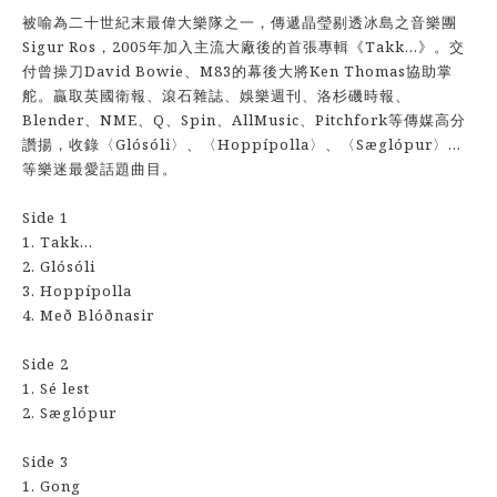
被喻為二十世紀末最偉大樂隊之一，傳遞晶瑩剔透冰島之音樂團
Sigur Ros，2005年加入主流大廠後的首張專輯《Takk...》。交
付曾操刀David Bowie、M83的幕後大將Ken Thomas協助掌
舵。贏取英國衛報、滾石雜誌、娛樂週刊、洛杉磯時報、
Blender、NME、Q、Spin、AllMusic、Pitchfork等傳媒高分
讚揚，收錄〈Glósóli〉、〈Hoppípolla〉、〈Sæglópur〉...
等樂迷最愛話題曲目。
Side 1
1. Takk...
2. Glósóli
3. Hoppípolla
4. Með Blóðnasir
Side 2
1. Sé lest
2. Sæglópur
Side 3
1. Gong