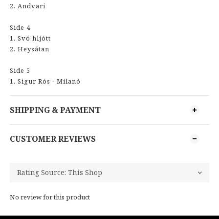
2. Andvari
Side 4
1. Svó hljótt
2. Heysátan
Side 5
1. Sigur Rós - Mílanó
SHIPPING & PAYMENT
CUSTOMER REVIEWS
No review for this product