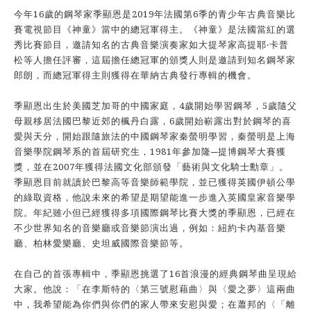
今年16歲的鋼琴家季顯恩是2019年法國第6季的青少年古典音樂比
賽電視節目《神童》當中的總冠軍得主。《神童》是法國當紅的選
秀比賽節目，邀請知名的古典音樂演奏家如大提琴家高提耶‧卡普
松等人擔任評審，這屆擔任總冠軍的頒獎人則是邀請到知名鋼琴家
郎朗，而總冠軍得主則獲得在華納古典發行專輯的機會。
季顯恩出生於美國芝加哥的中國家庭，4歲開始學習鋼琴，5歲隨父
母親移居法國巴黎近郊的楓丹白露，6歲開始嶄露出對於鋼琴的喜
愛與天分，開始跟隨旅法的中國鋼琴家秦螢明學習，秦螢明是上海
音樂學院鋼琴系的首屆研究生，1981年參加隆─提博鋼琴大賽獲
獎，並在2007年獲得法國文化部頒發「藝術與文化騎士勳章」。
季顯恩目前就讀於巴黎高等音樂師範學院，並已獲得英國伊頓公學
的綠取資格，他說未來的希望是期望能進一步進入英國皇家音樂學
院。年紀雖小但已經獲得多項國際鋼琴比賽大獎的季顯恩，已經在
不少世界知名的音樂廳或音樂節演出過，例如：紐約卡內基音樂
廳、柏林愛樂廳、史坦威國際音樂節等。
在自己的首張專輯中，季顯恩挑選了16首浪漫的經典鋼琴曲呈現給
大家。他說：「在李斯特的〈第三號慰藉曲〉與〈愛之夢〉這兩曲
中，我希望能為你們與你們的家人帶來安慰與愛；在蕭邦的〈「離