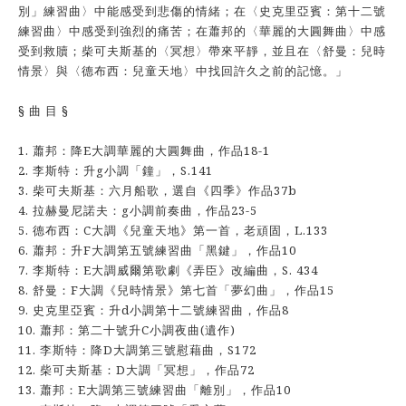
別」練習曲〉中能感受到悲傷的情緒；在〈史克里亞賓：第十二號
練習曲〉中感受到強烈的痛苦；在蕭邦的〈華麗的大圓舞曲〉中感
受到救贖；柴可夫斯基的〈冥想〉帶來平靜，並且在〈舒曼：兒時
情景〉與〈德布西：兒童天地〉中找回許久之前的記憶。」
§ 曲 目 §
1. 蕭邦：降E大調華麗的大圓舞曲，作品18-1
2. 李斯特：升g小調「鐘」，S.141
3. 柴可夫斯基：六月船歌，選自《四季》作品37b
4. 拉赫曼尼諾夫：g小調前奏曲，作品23-5
5. 德布西：C大調《兒童天地》第一首，老頑固，L.133
6. 蕭邦：升F大調第五號練習曲「黑鍵」，作品10
7. 李斯特：E大調威爾第歌劇《弄臣》改編曲，S. 434
8. 舒曼：F大調《兒時情景》第七首「夢幻曲」，作品15
9. 史克里亞賓：升d小調第十二號練習曲，作品8
10. 蕭邦：第二十號升C小調夜曲(遺作)
11. 李斯特：降D大調第三號慰藉曲，S172
12. 柴可夫斯基：D大調「冥想」，作品72
13. 蕭邦：E大調第三號練習曲「離別」，作品10