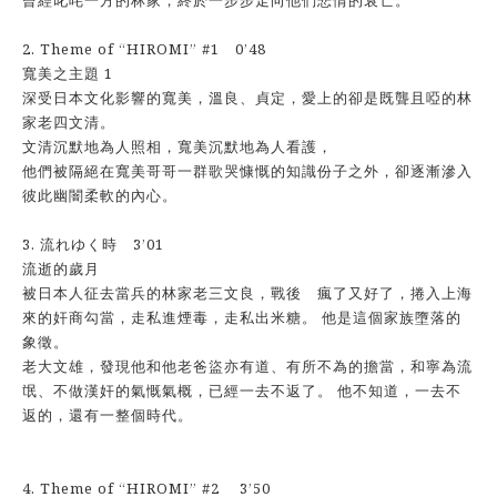
曾經叱咤一方的林家，終於一步步走向他們悲情的衰亡。
2. Theme of “HIROMI” #1 0’48
寬美之主題 1
深受日本文化影響的寬美，溫良、貞定，愛上的卻是既聾且啞的林
家老四文清。
文清沉默地為人照相，寬美沉默地為人看護，
他們被隔絕在寬美哥哥一群歌哭慷慨的知識份子之外，卻逐漸滲入
彼此幽闇柔軟的內心。
3. 流れゆく時 3’01
流逝的歲月
被日本人征去當兵的林家老三文良，戰後 瘋了又好了，捲入上海
來的奸商勾當，走私進煙毒，走私出米糖。 他是這個家族墮落的
象徵。
老大文雄，發現他和他老爸盜亦有道、有所不為的擔當，和寧為流
氓、不做漢奸的氣慨氣概，已經一去不返了。 他不知道，一去不
返的，還有一整個時代。
4. Theme of “HIROMI” #2 3’50