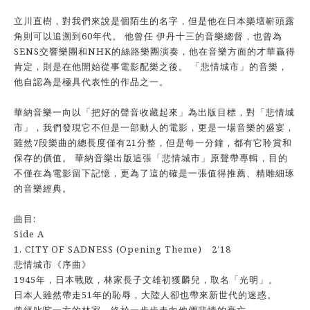
立川直樹，對我們來說是個陌生的名字，但是他在日本樂壇嶄頭露
角則可以追溯到60年代。 他曾任 伊丹十三的音樂總督，也曾為
SENS交響樂團和NHK的絲路樂團演奏，他在音樂方面的才華贏得
肯定，則是在他開始從事電影配樂之後。 「悲情城市」的音樂，
他自認為是極具代表性的作品之一。
華納音樂一向以「把好的聲音收藏起來」為出版目標，對「悲情城
市」，我們發現它不但是一部動人的電影，更是一場音樂的盛宴，
雖然7段樂曲的總長度僅有21分整，但是每一分鐘，都有它聆賞和
保存的價值。 華納音樂出版這張「悲情城市」原聲帶專輯，目的
不僅在為電影留下記憶，更為了這的確是一張值得推薦、精雕細琢
的音樂經典。
曲目:
Side A
1. CITY OF SADNESS (Opening Theme) 2’18
悲情城市《序曲》
1945年，日本戰敗，林家長子文雄初獲麟兒，取名「光明」。
日本人雖然帶走51年的恥辱，大陸人卻也帶來新世代的迷惑。