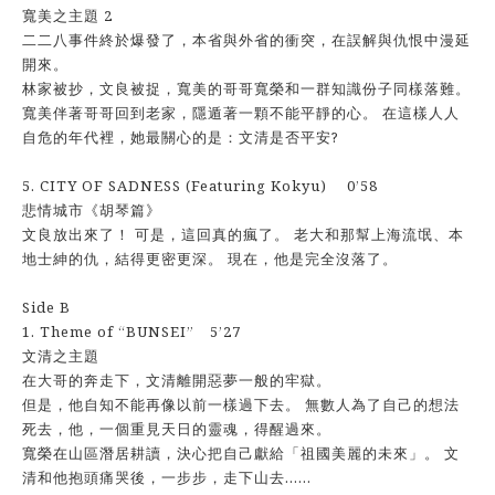
寬美之主題 2
二二八事件終於爆發了，本省與外省的衝突，在誤解與仇恨中漫延
開來。
林家被抄，文良被捉，寬美的哥哥寬榮和一群知識份子同樣落難。
寬美伴著哥哥回到老家，隱遁著一顆不能平靜的心。 在這樣人人
自危的年代裡，她最關心的是：文清是否平安?
5. CITY OF SADNESS (Featuring Kokyu) 0’58
悲情城市《胡琴篇》
文良放出來了！ 可是，這回真的瘋了。 老大和那幫上海流氓、本
地士紳的仇，結得更密更深。 現在，他是完全沒落了。
Side B
1. Theme of “BUNSEI” 5’27
文清之主題
在大哥的奔走下，文清離開惡夢一般的牢獄。
但是，他自知不能再像以前一樣過下去。 無數人為了自己的想法
死去，他，一個重見天日的靈魂，得醒過來。
寬榮在山區潛居耕讀，決心把自己獻給「祖國美麗的未來」。 文
清和他抱頭痛哭後，一步步，走下山去……