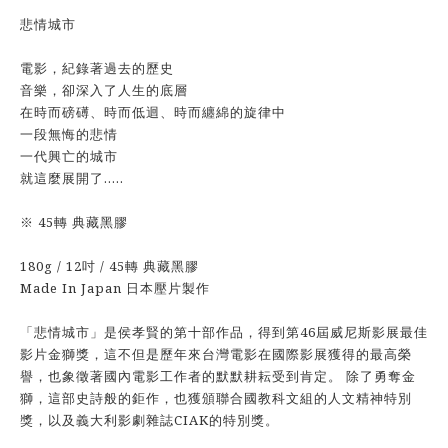
悲情城市
電影，紀錄著過去的歷史
音樂，卻深入了人生的底層
在時而磅礡、時而低迴、時而纏綿的旋律中
一段無悔的悲情
一代興亡的城市
就這麼展開了…..
※ 45轉 典藏黑膠
180g / 12吋 / 45轉 典藏黑膠
Made In Japan 日本壓片製作
「悲情城市」是侯孝賢的第十部作品，得到第46屆威尼斯影展最佳
影片金獅獎，這不但是歷年來台灣電影在國際影展獲得的最高榮
譽，也象徵著國內電影工作者的默默耕耘受到肯定。 除了勇奪金
獅，這部史詩般的鉅作，也獲頒聯合國教科文組的人文精神特別
獎，以及義大利影劇雜誌CIAK的特別獎。