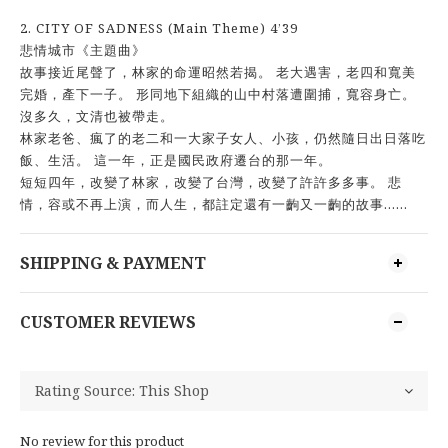
2. CITY OF SADNESS (Main Theme) 4’39
悲情城市《主題曲》
故事接近尾聲了，林家的命運昭然若揭。 老大遇害，老四和寬美
完婚，產下一子。 形同地下組織的山中村落遭圍捕，寬容身亡。
沒多久，文清也被帶走。
林家老爸、瘋了的老二和一大家子女人、小孩，仍然隨日出日落吃
飯、生活。 這一年，正是國民政府遷台的那一年。
短短四年，改變了林家，改變了台灣，改變了許許多多事。 悲
情，容或不再上演，而人生，都註定還有一齣又一齣的故事……
SHIPPING & PAYMENT
CUSTOMER REVIEWS
No review for this product