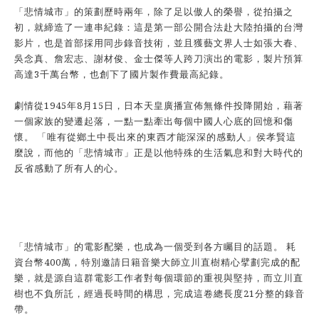
「悲情城市」的策劃歷時兩年，除了足以傲人的榮譽，從拍攝之
初，就締造了一連串紀錄：這是第一部公開合法赴大陸拍攝的台灣
影片，也是首部採用同步錄音技術，並且獲藝文界人士如張大春、
吳念真、詹宏志、謝材俊、金士傑等人跨刀演出的電影，製片預算
高達3千萬台幣，也創下了國片製作費最高紀錄。
劇情從1945年8月15日，日本天皇廣播宣佈無條件投降開始，藉著
一個家族的變遷起落，一點一點牽出每個中國人心底的回憶和傷
懷。 「唯有從鄉土中長出來的東西才能深深的感動人」侯孝賢這
麼說，而他的「悲情城市」正是以他特殊的生活氣息和對大時代的
反省感動了所有人的心。
「悲情城市」的電影配樂，也成為一個受到各方矚目的話題。 耗
資台幣400萬，特別邀請日籍音樂大師立川直樹精心擘劃完成的配
樂，就是源自這群電影工作者對每個環節的重視與堅持，而立川直
樹也不負所託，經過長時間的構思，完成這卷總長度21分整的錄音
帶。