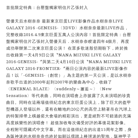
首批限定特典：台壓盤獨家明信片乙張封入
聲優天后水樹奈奈 最新東京巨蛋LIVE影像作品水樹奈奈LIVE
GALAXY 2016 -GENESIS-〈3DVD〉水樹奈奈最新LIVE作品，
完整收錄2016.4.9東京巨蛋五萬人公演內容！首批限定特典：台壓
盤獨家明信片乙張封入聲優天后．水樹奈奈睽違四年4個月、再度
成功舉辦第二次東京巨蛋公演！ 在眾多歌迷殷切期盼下，終於推
出收錄第一天4月9日公演〝NANA MIZUKI LIVE GALAXY
2016-GENESIS-〞與第二天4月10日公演〝NANA MIZUKI LIVE
GALAXY 2016-FRONTIER-〞兩日公演內容的最新LIVE影像作
品！以「-GENESIS-（創世）」為主題的第一天公演，是以水樹奈
奈歌手出道的2000年起到2007年的樂曲為中心，收錄了
〈ENERNAL BLAZE〉〈suddenly～邂逅～〉〈New
Sensation〉等代表曲，同時在演唱會上亦披露了久未演唱的珍貴
曲目。同時在這兩場值得紀念的東京巨蛋公演上，除了巨大的盔甲
型機器人登場以外，還有在離地約20公尺的高空上騎著吊在汽球上
的特製掃帚上橫越偌大會場的精彩演出，更是絕對不可錯過的充滿
高度娛樂性的演唱會！ 超值加收每次備受好評的幕後花絮影像。
全程附可隱藏式中文字幕。而在這值得紀念的出道15周年之際，身
為阪神迷的水樹奈奈也終於如願以償踏上棒球迷的聖地．阪神甲子