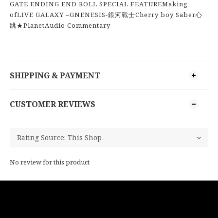
GATE ENDING END ROLL SPECIAL FEATUREMaking
ofLIVE GALAXY –GNENESIS-銀河戰士Cherry boy Saber心
跳★PlanetAudio Commentary
SHIPPING & PAYMENT
CUSTOMER REVIEWS
No review for this product