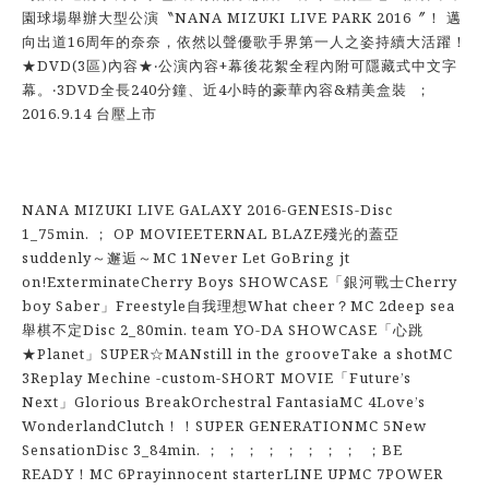
園球場舉辦大型公演〝NANA MIZUKI LIVE PARK 2016〞！ 邁
向出道16周年的奈奈，依然以聲優歌手界第一人之姿持續大活躍！
★DVD(3區)內容★‧公演內容+幕後花絮全程內附可隱藏式中文字
幕。‧3DVD全長240分鐘、近4小時的豪華內容&精美盒裝 ；
2016.9.14 台壓上市
NANA MIZUKI LIVE GALAXY 2016-GENESIS-Disc
1_75min. ； OP MOVIEETERNAL BLAZE殘光的蓋亞
suddenly～邂逅～MC 1Never Let GoBring jt
on!ExterminateCherry Boys SHOWCASE「銀河戰士Cherry
boy Saber」Freestyle自我理想What cheer？MC 2deep sea
舉棋不定Disc 2_80min. team YO-DA SHOWCASE「心跳
★Planet」SUPER☆MANstill in the grooveTake a shotMC
3Replay Mechine -custom-SHORT MOVIE「Future’s
Next」Glorious BreakOrchestral FantasiaMC 4Love’s
WonderlandClutch！！SUPER GENERATIONMC 5New
SensationDisc 3_84min. ； ； ； ； ； ； ； ； ；BE
READY！MC 6Prayinnocent starterLINE UPMC 7POWER