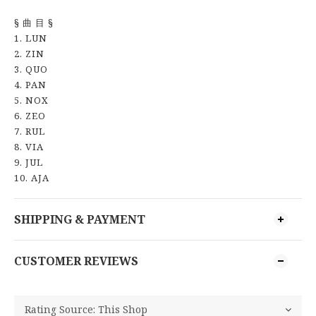
§ 曲 目 §
1. LUN
2. ZIN
3. QUO
4. PAN
5. NOX
6. ZEO
7. RUL
8. VIA
9. JUL
10. AJA
SHIPPING & PAYMENT
CUSTOMER REVIEWS