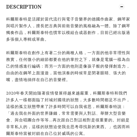
DESCRIPTION
科爾斯泰特是活躍於當代流行與電子音樂界的德國作曲家、鋼琴家
與唱片製作人，擅長把古典與前衛音樂的風格融為一體。除了鋼琴
獨奏作品，科爾斯泰特也慣常以模組合成器創作，目前已經出版過
多張個人專輯或單曲。
科爾斯泰特在創作上有著二分的兩種人格，一方面的他非常理性與
務實，任何微小的細節都要在他的掌控之下，就像是電腦一樣為自
己的情感進行編碼：而另一方面的他則是像孩子般的發揮創造力，
自由的在鋼琴上面漫遊，當他演奏的時候常是閉著眼睛、張大的
嘴，盡情地徜徉在自己的音樂裡。
2020年春天開始隨著疫情發展得越來越嚴重，科爾斯泰特和我們
許多人一樣都面臨了封城封國境的狀態，大多數時間都足不出戶，
這樣的孤立狀態帶來了許多時間可以自我省思，科爾斯泰特說：
「過去我在外面的世界賺錢，常常需要與人對話、舉辦大型音樂
會、與合唱團合作等等...再次跟自己對話相對是很重要的。封鎖是
非常私人的，這樣的狀態迫使我去思考尋找新的東西。」也因而科
爾斯泰特當被封鎖在自己位於威瑪的公寓。