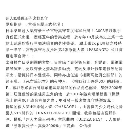
超人氣聲優王子 宮野真守
眾所期盼 ；首張台壓正式登場！
日本樂壇超人氣聲優王子宮野真守首度進軍台灣！ 2008年以歌手
身份正式出道，歴經五年的音樂旅程，於今年10月成為史上第一位
站上武道館舉行單獨演唱會的男性聲優。 繼上張Top4專輯之後時
隔一年半，宮野真守再度推出第4張原創大碟《PASSAGE》並且首
度進軍台灣！ ；
出身於向日葵劇團的宮野，目前除了參與舞台劇、音樂劇、電視電
影等演出，更以聲優之姿為許多動漫、電玩及海外影集電影等配音
演出，活躍於日本聲優界。同時亦擔任過《櫻蘭高校男公關部》的
須王環、《死亡筆記本》的夜神月、《機動戰士鋼彈00》的剎那．
F．塞耶等眾多台灣觀眾也耳熟能詳的作品角色配音。榮獲2008年
第二屆聲優獎的最佳男主角的他，於2010年隨劇場版動畫《機動
戰士鋼彈00》訪台宣傳之際，更引發一股宮野真守熱烈旋風！
待望的個人第4張原創大碟《PASSAGE》，由曾操刀少女時代之音
樂人STY所作的〈UNSTOPPABLE〉開場，收錄包括由宮野作
詞、搭配『超人力霸王列傳』主題曲的〈ULTRA FLY〉，人氣動
畫『勁歌貴公子～真愛2000%』主題曲、公信榜