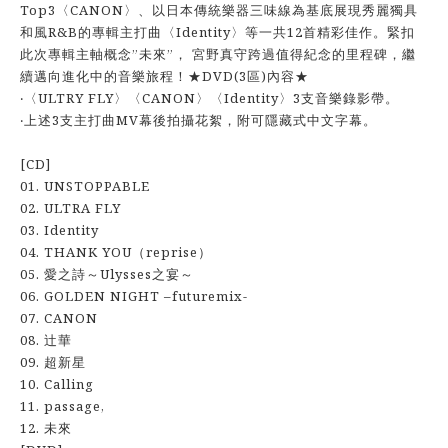
Top3〈CANON〉、以日本傳統樂器三味線為基底展現秀麗獨具
和風R&B的專輯主打曲〈Identity〉等一共12首精彩佳作。緊扣
此次專輯主軸概念”未來”， 宮野真守跨過值得紀念的里程碑，繼
續邁向進化中的音樂旅程！★DVD(3區)內容★
‧〈ULTRY FLY〉〈CANON〉〈Identity〉3支音樂錄影帶。
‧上述3支主打曲MV幕後拍攝花絮，附可隱藏式中文字幕。
[CD]
01. UNSTOPPABLE
02. ULTRA FLY
03. Identity
04. THANK YOU（reprise）
05. 愛之詩～Ulysses之宴～
06. GOLDEN NIGHT –futuremix-
07. CANON
08. 辻華
09. 超新星
10. Calling
11. passage,
12. 未來