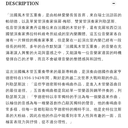
DESCRIPTION
「法國風木管五重奏」是由柏林愛樂長笛首席，來自瑞士法語區的
帕胡德，以及單簧管演奏家保羅‧梅耶、雙簧管演奏家列勒瑟斯、
低音管演奏家奧丹這幾位來自法國的木管好手，還有克羅埃西亞法
國號演奏家弗拉特科維奇所組成的室內樂團體。這五位音樂家各自
擁有一片輝煌的獨奏家事業，但是聚在一起演出室內樂已經有一段
很長的時間。多年的合作默契讓「法國風木管五重奏」的音樂在充
滿著讓人興奮的火花與靈感之中，又能讓每一位音樂家適當的時機
發揮自己的才華，而且不會破壞音樂的整體感與和諧性。
這次法國楓木管五重奏帶來的最新專輯曲，是演奏由德國作曲家亨
德密特在1936-1943年間，剛好是跨越二次世界大戰時期的作品。
列勒瑟斯說：「這些亨德密斯特奏鳴曲作品，是進入木管樂器曲目
的最佳途徑。」五首奏鳴曲都是寫給單一管樂器與鋼琴伴奏的，列
勒瑟斯又說：「亨德密特以非常獨特的手法為每一個樂器來作曲，
以極佳的音感為每一種樂器創作凸顯其獨特的聲音。他的奏鳴曲非
常多樣，但每一首都彰顯出亨德密特的獨特手法。他是史特拉汶斯
基的大粉絲，因此在他的作品中能看到非常人性與有趣的一面，且
極富表現力與抒情，從不過分理性。」