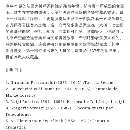
今年29歲的法國大鍵琴家尚隆多雖然年輕，卻有著一顆成熟的老靈
魂，致力在古樂的鑽研，期望能將這些美好的音樂推薦給樂迷。繼
上一張專輯「障礙」主要是演奏法王路易十四與路易十五統治時期
的凡爾賽宮廷音樂之後，這一次尚隆多則是聚焦在十六與十七世紀
的歐洲作曲家，包括：羅西、弗雷斯可巴第、道蘭等人，他說自己
向來希望能透過音樂來向聽眾訴說故事，帶領聆聽者前所未有的、
特別的聆賞經驗。這張專輯分別使用兩部大鍵琴錄製完成，其中一
部是歷史上第一部打造出來的大鍵琴，建造於1527年的拿坡里，
目前為私人收藏品。
§ 曲 目 §
1. Girolamo Frescobaldi (1583 - 1643) :Toccata Settima
2. Laurencinius di Roma (v. 1567 - v. 1625): Fantaisie de
Mr. de Lorency
3. Luigi Rossi (v. 1597 - 1653): Passacaille Del Seigr. Louigi
4. Gregorio Strozzi (1615 - 1687) : Toccata quarta per
l’elevationec
5. An Pieterszoon Sweelinck (1562 - 1621): Fantasia
cromatica