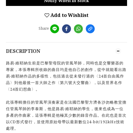
Notify When in Stock
Add to Wishlist
Share
DESCRIPTION
路易‧維耶納生前是巴黎聖母院的管風琴師，同時也是交響樂器的
專家，本張專輯所收錄的曲目均是他自己的創作，從中就能看出路
易‧維耶納作品的多樣性，包括過去從未發行過的〈24首自由風作
品〉到他最後一首大師之作〈第六號大交響曲〉，以及世界名作
〈24首幻想曲〉。
此張專輯擔任的管風琴演奏家是在法國巴黎聖方濟各沙勿略教堂擔
任管風琴師的李泰斯，他是路易‧維耶納的學生，後來也成為一位
多產的作曲家，這張專輯是他極其少數的錄音作品。在此也是首次
以CD形式發行，並使用原始母帶以最新數位24-bit/192kHz技術
處理。