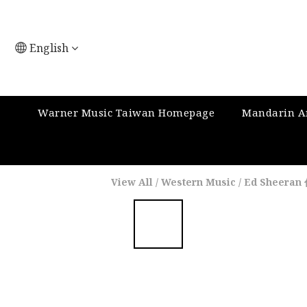
English
Warner Music Taiwan Homepage
Mandarin Ar
View All
/
Western Music
/
Ed Sheeran