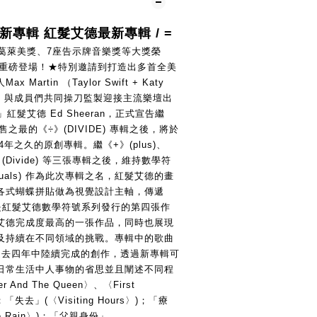
最新專輯 紅髮艾德最新專輯 / = 
座葛萊美獎、7座告示牌音樂獎等大獎榮
1重磅登場！★特別邀請到打造出多首全美
artin （Taylor Swift + Katy 
eeknd）與成員們共同操刀監製迎接主流樂壇出
紅髮艾德 Ed Sheeran，正式宣告繼
售之最的《÷》(DIVIDE) 專輯之後，將於
4年之久的原創專輯。繼《+》(plus)、
《÷》(Divide) 等三張專輯之後，維持數學符
uals) 作為此次專輯之名，紅髮艾德的畫
各式蝴蝶拼貼做為視覺設計主軸，傳遞
是紅髮艾德數學符號系列發行的第四張作
艾德完成度最高的一張作品，同時也展現
及持續在不同領域的挑戰。專輯中的歌曲
過去四年中陸續完成的創作，透過新專輯可
日常生活中人事物的省思並且闡述不同程
 And The Queen〉、〈First 
；「失去」(〈Visiting Hours〉)；「療
The Rain〉)；「父親身份」