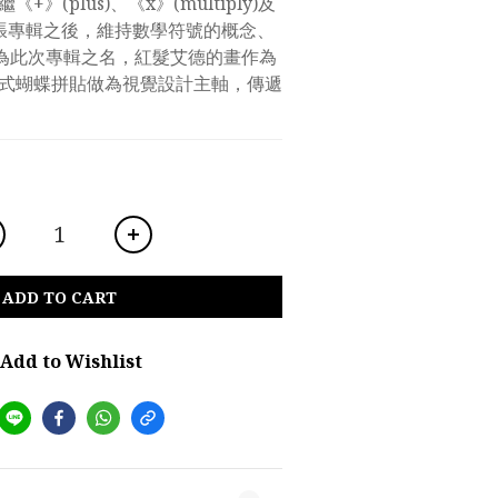
》(plus)、《x》(multiply)及
 等三張專輯之後，維持數學符號的概念、
) 作為此次專輯之名，紅髮艾德的畫作為
式蝴蝶拼貼做為視覺設計主軸，傳遞
ADD TO CART
Add to Wishlist