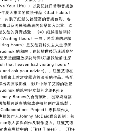
ave Your Life〉〉以及記錄日常和音樂旅
由今年夏天推出的歡快作品《Bad Habits》
紗，封裝了紅髮艾德豐富的音樂色彩、各
歌曲以及將民謠基底的音樂加入沉重、欣
髮艾德的真實感受，《=》細膩描繪關於
siting Hours〉一曲，將普遍的經驗
ting Hours〉是艾德對於失去人生導師
 Gudinski的和解，在其離世後迅速譜寫的
希望天堂能開放探訪時間/好讓我能前往探
at heaven had visiting hours / 
g by and ask your advice)。」紅髮艾德在
的追思演唱會上首次披露這首淒美的作品。搭配
釋出表演版影像，影片中除了艾德的歌聲
udinski的親密好友凱莉米洛Kylie 
Jimmy Barnes的合聲演出。從家鄉薩福
國加州跨越多地完成專輯的創作及錄製，
llaborations Project》專輯製作人
e)專輯製作人Johnny McDaid聯合監制；包
y Vance等人參與創作及製作協力。紅髮艾德
ran也在專輯中的〈First Times〉、〈The 