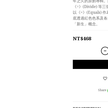
年之久的原創專輯。繼《+
《÷》(Divide)
以《=》(Equals
底透過紅色色系及各
「新生」概念。
NT$468
Share