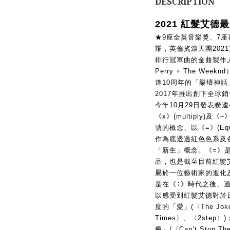
DESCRIPTION
2021 紅髮艾德
★9座全英音樂獎、7
耀，英倫搖滾天團202
排行冠軍曲的金曲製作人Max M
Perry + The W
道10周年的「樂壇神話」
2017年推出創下全球銷
今年10月29日發表睽違
《x》(multiply)及
號的概念、以《=》(Eq
作為底透過紅色色系及
「新生」概念。《=》
品，也是截至目前紅髮
屬於一位藝術家的進化
是在《÷》時代之後、
以感受到紅髮艾德對於
度的「愛」(〈The Joker
Times〉、〈2step〉)
癒」(〈Can’t Stop 