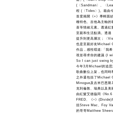
(〈Sandman〉、〈Le
程 (〈Tides〉)。藉
首度揭開《=》專輯面
種特色、吉他為主軸的
喜等情緒元素。透過紅
至親和生活點滴。透過〈Vi
提升到更高層次；〈Visi
也是至親好友Michael
作品，感性唱道:「我
視並尋求你的建議 (I wish th
So I can just swin
今年3月Michael
歌曲數位上架，也同時
之外還包括了Michael G
Minogue及吉米巴恩斯
克到倫敦、瑞典以及美
由紅髮艾德協同《No.6 Co
FRED、《÷》(Divid
括Steve Mac、Fo
的哥哥Matthew Shee