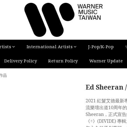
tists
International Artists
J-Pop/K-Pop
Delivery Policy
Return Policy
Warner Update
 作品
Ed Sheeran /
2021 紅髮艾德最新
流樂壇出道10周年的
Sheeran，正式
《÷》(DIVIDE)