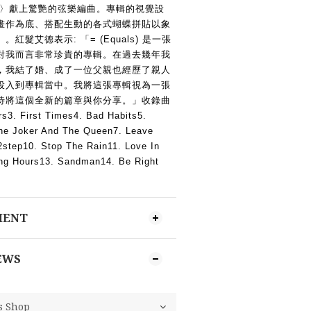
 Queen〉獻上驚艷的弦樂編曲。專輯的視覺設
畫作為底、搭配生動的各式蝴蝶拼貼以象
髮艾德表示: 「= (Equals) 是一張
對我而言非常珍貴的專輯。在過去幾年我
，我結了婚、成了一位父親也經歷了親人
投入到專輯當中。我將這張專輯視為一張
待將這個全新的篇章與你分享。」收錄曲
s3. First Times4. Bad Habits5. 
The Joker And The Queen7. Leave 
 2step10. Stop The Rain11. Love In 
ing Hours13. Sandman14. Be Right 
MENT
EWS