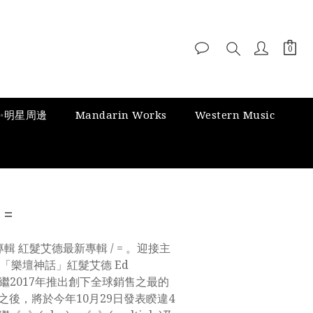
✨明星周邊
Mandarin Works
Western Music
 =
專輯 紅髮艾德最新專輯 / = 。迎接主
「樂壇神話」紅髮艾德 Ed 
宣告繼2017年推出創下全球銷售之最的
 專輯之後，將於今年10月29日發表睽違4