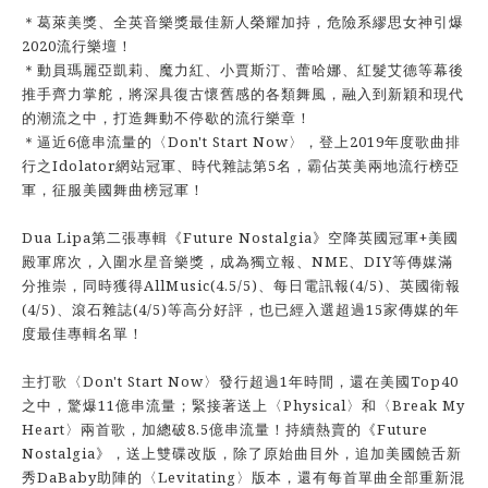
＊葛萊美獎、全英音樂獎最佳新人榮耀加持，危險系繆思女神引爆
2020流行樂壇！
＊動員瑪麗亞凱莉、魔力紅、小賈斯汀、蕾哈娜、紅髮艾德等幕後
推手齊力掌舵，將深具復古懷舊感的各類舞風，融入到新穎和現代
的潮流之中，打造舞動不停歇的流行樂章！
＊逼近6億串流量的〈Don't Start Now〉，登上2019年度歌曲排
行之Idolator網站冠軍、時代雜誌第5名，霸佔英美兩地流行榜亞
軍，征服美國舞曲榜冠軍！
Dua Lipa第二張專輯《Future Nostalgia》空降英國冠軍+美國
殿軍席次，入圍水星音樂獎，成為獨立報、NME、DIY等傳媒滿
分推崇，同時獲得AllMusic(4.5/5)、每日電訊報(4/5)、英國衛報
(4/5)、滾石雜誌(4/5)等高分好評，也已經入選超過15家傳媒的年
度最佳專輯名單！
主打歌〈Don't Start Now〉發行超過1年時間，還在美國Top40
之中，驚爆11億串流量；緊接著送上〈Physical〉和〈Break My
Heart〉兩首歌，加總破8.5億串流量！持續熱賣的《Future
Nostalgia》，送上雙碟改版，除了原始曲目外，追加美國饒舌新
秀DaBaby助陣的〈Levitating〉版本，還有每首單曲全部重新混