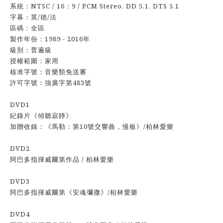
系統：NTSC / 16：9 / PCM Stereo, DD 5.1, DTS 5.1
字幕：英/德/法
區碼：全區
製作年份：1989 - 2016年
級別：普遍級
授權範圍：家用
核准字號：音樂類免送審
許可字號：強廣字第483號
DVD1
紀錄片《傾聽寂靜》
加贈收錄：《馬勒：第10號交響曲，慢板》/柏林愛樂
DVD2
阿巴多指揮威爾第作品 / 柏林愛樂
DVD3
阿巴多指揮威爾第《安魂彌撒》/柏林愛樂
DVD4