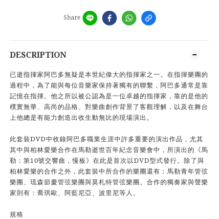
Share
DESCRIPTION
已逝指揮家阿巴多無疑是本世紀偉大的指揮家之一。在指揮樂團的
過程中，為了能與每位音樂家保持著獨有的聯繫，阿巴多通常是靠
記憶在指揮。他之所以被公認為是一位卓越的指揮家，靠的是他的
樸實無華、高尚的品格、對樂曲創作背景了客觀理解，以及在舞台
上他總是有能力創造出收生動無比的現場演出。
此套裝DVD中收錄阿巴多職業生涯中許多重要的演出作品，尤其
其中與柏林愛樂合作在馬勒逝世百年紀念音樂會中，所演出的《馬
勒：第10號交響曲，慢板》在此是首次以DVD型式發行。除了與
柏林愛樂的合作之外，此套裝中所合作的樂團還有：馬勒青年管弦
樂團、琉森節慶管弦樂團與莫札特管弦樂團。合作的獨奏家與聲樂
家則有：喬琪歐、阿藍尼亞、波里尼等人。
規格