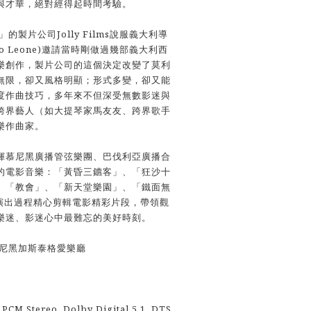
與才華，絕對經得起時間考驗。
的製片公司Jolly Films說服義大利導
io Leone)邀請當時剛做過幾部義大利西
樂創作，製片公司的這個決定改變了莫利
無限，卻又風格明顯；形式多變，卻又能
度作曲技巧，多年來不但深受無數影迷與
跨界藝人（如大提琴家馬友友、跨界歌手
樂作曲家。
揮慕尼黑廣播管弦樂團、巴伐利亞廣播合
的電影音樂：「黃昏三鑣客」、「狂沙十
、「教會」、「新天堂樂園」、「鐵面無
演出過程精心剪輯電影精彩片段，帶領觀
樂迷、影迷心中最難忘的美好時刻。
慕尼黑加斯泰格愛樂廳
CM Stereo, Dolby Digital 5.1, DTS