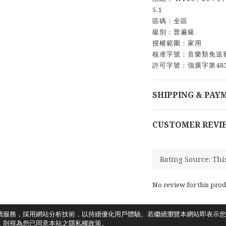
5.1
區碼：全區
級別：普遍級
授權範圍：家用
核准字號：音樂類免送
許可字號：強廣字第48
SHIPPING & PAY
CUSTOMER REVI
No review for this prod
讀服務，採用網站分析技術，以持續優化用戶體驗。若繼續瀏覽本網站即表示您
，則視為您已同意本站之隱私權政策。