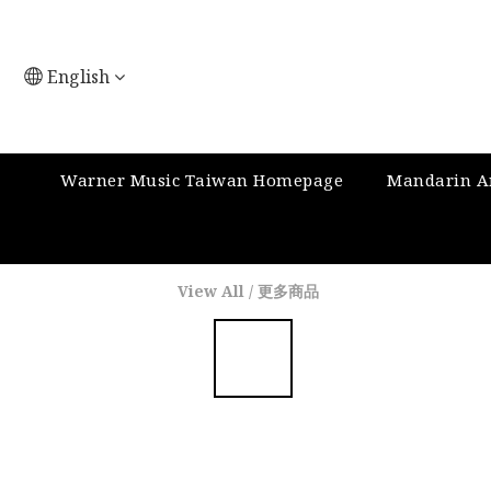
English
Warner Music Taiwan Homepage
Mandarin Ar
View All
/
更多商品