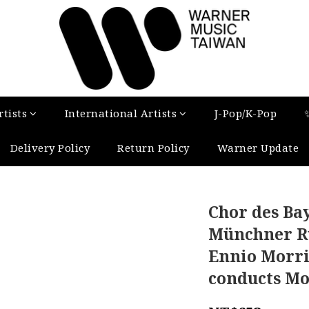
tists
International Artists
J-Pop/K-Pop
Delivery Policy
Return Policy
Warner Update
Chor des Ba
Münchner R
Ennio Morr
conducts M