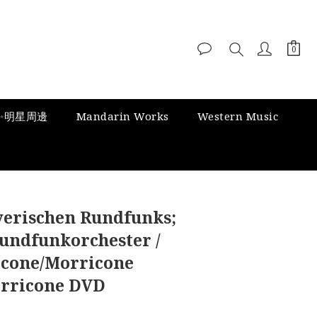
✨明星周邊
Mandarin Works
Western Music
yerischen Rundfunks;
undfunkorchester /
icone/Morricone
orricone DVD