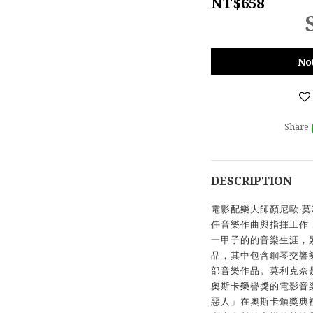
NT$658
No
Share
DESCRIPTION
電影配樂大師顏尼歐‧莫利克
任音樂作曲與指揮工作，
一甲子的的音樂生涯，
品，其中包含鋼琴交響
部音樂作品。莫利克奈
奧斯卡榮譽獎的電影音樂
惡人」在奧斯卡頒獎典