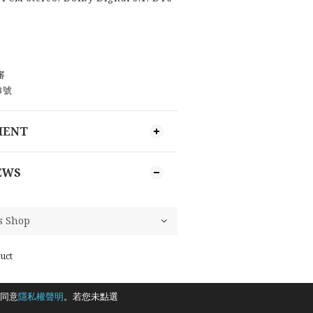
審
3號
MENT
EWS
uct
同意
隱私權聲明
。若您未點選