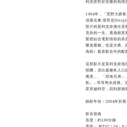
利克奈對於音樂的熱情
1964年，「荒野大鏢客」
演塞吉奧‧里昂尼(Serg
部片的莫利克奈擔任音
克奈的一生。透過創意
緊密結合電影情節的高
樂迷愛戴，也是古典、
海莉）最喜歡合作的配
這部影片是莫利克奈指
唱團，演出最膾炙人口
萬里」、「四海兄弟」
私」…等等雋永經典。
眾穿越時空，回到那個
錄影年份：2004年於
影音規格
長度：約100分鐘
系統： NTSC / 16：9 / P