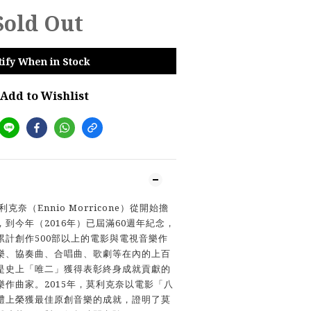
Sold Out
tify When in Stock
Add to Wishlist
奈（Ennio Morricone）從開始擔
到今年（2016年）已屆滿60週年紀念，
累計創作500部以上的電影與電視音樂作
樂、協奏曲、合唱曲、歌劇等在內的上百
是史上「唯二」獲得表彰終身成就貢獻的
作曲家。2015年，莫利克奈以電影「八
禮上榮獲最佳原創音樂的成就，證明了莫