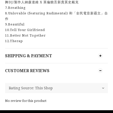
舞DJ/製作人納森達維 X 英倫饒舌新貴莫史戴克
7.Breathing
8.Unlovable (featuring Rudimental) 和「全民電音新霸主」合
作
9.Beautiful
10.Tell Your Girlfriend
11.Better Not Together
12.Therap
SHIPPING & PAYMENT
CUSTOMER REVIEWS
No review for this product