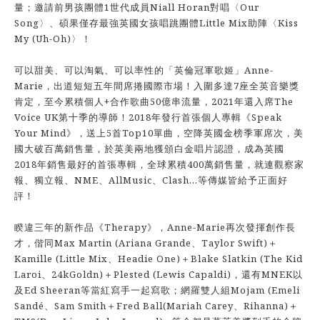
量；邀請前男孩團體1世代成員Niall Horan對唱〈Our
Song〉、碩果僅存最強英國女孩唱跳團體Little Mix助陣〈Kiss
My (Uh-Oh)〉！
可以甜美、可以淘氣、可以率性的「英倫冠軍歌姬」Anne-
Marie，出道短短五年間席捲國際市場！入圍多達7座全英音樂獎
肯定，至今累積個人+合作歌曲50億串流量，2021年還入席The
Voice UK第十季的導師！2018年發行首張個人專輯《Speak
Your Mind》，送上5首Top10單曲，空降英國金榜季軍席次，美
國大破百萬銷售量，於英美兩地獲頒白金唱片認證，成為英國
2018年銷售最好的首張專輯，全球累積400萬銷售量，就連觀察家
報、獨立報、NME、AllMusic、Clash...等傳媒皆給予正面好
評！
睽違三年的新作品《Therapy》，Anne-Marie再次發揮創作長
才，偕同Max Martin (Ariana Grande、Taylor Swift)＋
Kamille (Little Mix、Headie One)＋Blake Slatkin (The Kid
Laroi、24kGoldn)＋Plested (Lewis Capaldi)，還有MNEK以
及Ed Sheeran等當紅寫手一起寫歌；網羅雙人組Mojam (Emeli
Sandé、Sam Smith＋Fred Ball(Mariah Carey、Rihanna)＋