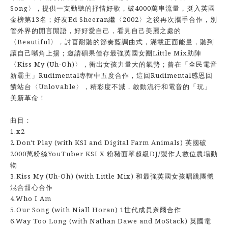
Song〉，提供一支動聽的抒情好歌，破4000萬串流量，挺入英國
金榜第13名；好友Ed Sheeran繼〈2002〉之後再次攜手合作，別
管外界的閒言閒語，好好愛自己，看見自己美麗之處的
〈Beautiful〉，討喜耐聽的節奏藍調曲式，滿載正面能量，聽到
讓自己嘴角上揚；邀請碩果僅存最強英國女團Little Mix助陣
〈Kiss My (Uh-Oh)〉，衝出女孩力量大的氣勢；曾在「全民電音
新霸主」Rudimental專輯中五度合作，這回Rudimental感恩回
饋站台〈Unlovable〉，精彩度不減，啟動流行和電音的「玩」
美新革命！
曲目：
1.x2
2.Don't Play (with KSI and Digital Farm Animals) 英國破
2000萬粉絲YouTuber KSI X 粉豬面罩超級DJ/製作人數位農場動
物
3.Kiss My (Uh-Oh) (with Little Mix) 和最強英國女孩唱跳團體
混合甜心合作
4.Who I Am
5.Our Song (with Niall Horan) 1世代成員奈爾合作
6.Way Too Long (with Nathan Dawe and MoStack) 英國電