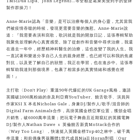
TMS(Dua Lipa、John Legend)...等全都是葛萊美獎到手的金牌
製作群操刀！
Anne-Marie認為「音樂」是可以治療每個人的身心靈，尤其當我
們被疫情吞噬的時候，發現更需要音樂的撫慰。Anne-Marie說
道：『我需要表演和寫歌，歌詞就是我的開放日記，這張專輯幫助
我聚焦並理解內心真實感受。除了從創作和音樂中尋求治療，我還
在過去一年中，經歷精神科醫生的治療，這也改變了我的人生。我
一直試著和樂迷分享自己人生的親身經歷，也已經可以和我的焦慮
對抗，以及更了解自己的狀態，我正在學習，也在進步中。這張專
輯幫助我達到那個境界，包裹了相當多的真實情緒和感覺在裡
面！』
主打歌〈Don't Play〉重溫90年代爆紅的UK Garage風格，邀請
英國破2000萬粉絲的奈及利亞裔YouTuber、饒舌歌手、演員與
作家KSI X 本名Nicholas Gale，身兼DJ/製作人/歌手/混音師的
Digital Farm Animals合作，高掛英國金榜亞軍位置，獲頒金唱
片銷售，破6000萬串流量；把玩電子舞曲且近期竄紅的英國電舞
DJ/製作人Nathan Dawe ｘ 英倫饒舌新貴MoStack合作的
〈Way Too Long〉，快速挺入英國金榜Top40之林中，破千萬
串流量；和前偶像男孩團體1世代成員Niall Horan對唱〈Our