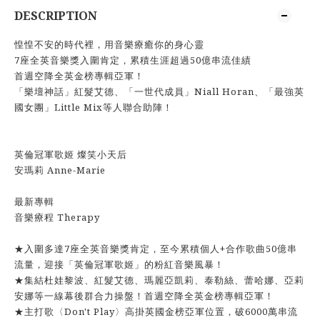
DESCRIPTION
惶惶不安的時代裡，用音樂療癒你的身心靈
7座全英音樂獎入圍肯定，累積生涯超過50億串流佳績
首週空降全英金榜專輯亞軍！
「樂壇神話」紅髮艾德、「一世代成員」Niall Horan、「最強英
國女團」Little Mix等人聯合助陣！
英倫冠軍歌姬 燦笑小天后
安瑪莉 Anne-Marie
最新專輯
音樂療程 Therapy
★入圍多達7座全英音樂獎肯定，至今累積個人+合作歌曲50億串
流量，迎接「英倫冠軍歌姬」的粉紅音樂風暴！
★集結杜娃黎波、紅髮艾德、瑪麗亞凱莉、泰勒絲、蕾哈娜、亞莉
安娜等一線幕後群合力操盤！首週空降全英金榜專輯亞軍！
★主打歌〈Don't Play〉高掛英國金榜亞軍位置，破6000萬串流