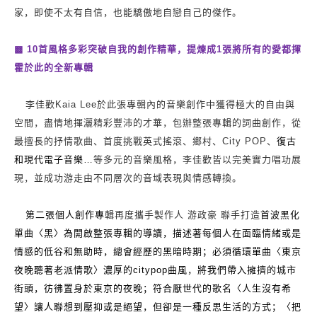
家，即使不太有自信，也能驕傲地自戀自己的傑作。
▩
10
首風格多彩突破自我的創作精華，提煉成
1
張將所有的愛都揮
霍於此的全新專輯
李佳歡
Kaia Lee
於此張專輯內的音樂創作中獲得極大的自由與
空間，盡情地揮灑精彩豐沛的才華，包辦整張專輯的詞曲創作，從
最擅長的抒情歌曲、首度挑戰英式搖滾、鄉村、
City POP
、
復古
和現代電子音樂
…
等多元的音樂風格，李佳歡皆以完美實力唱功展
現，並成功游走由不同層次的音域表現與情感轉換。
首波黑化
第二張個人創作專
輯再度攜手製作人 游政豪 聯手打造
單曲〈黑〉為開啟整張專輯的導讀，描述著每個人在面臨情緒或是
情感的低谷和無助時，總會經歷的黑暗時期；必須循環單曲〈東京
夜晚聽著老派情歌
〉
濃厚的
citypop
曲風，將我們帶入擁擠的城市
街頭，彷彿置身於東京的夜晚；
符合厭世代的歌名〈人生沒有希
望〉讓人聯想到壓抑或是絕望，但卻是一種反思生活的方式；
〈把