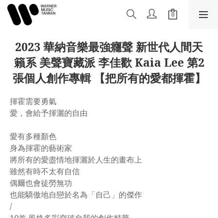
2023 華納音樂最強癮聲 新世代人間天
籟系 美聲寶藏派 李佳歡 Kaia Lee 第2
張個人創作專輯 【把所有的愛都揮霍】
揮霍需要勇氣
愛，會給予揮灑的自由
愛有多種顏色
身為揮霍的藝術家
將所有的愛盡情地揮灑於人生的畫布上
雖然有時不太有自信 
偶爾也會徒勞無功
也能驕傲地自戀於名為「自己」的傑作
/