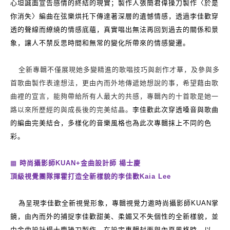
心坦誠面宣告感情的終結的現實；製作人張簡君偉操刀製作
〈
於是
你消失〉編曲在弦樂烘托下傳達著深層的遺憾情感，透過李佳歡穿
透的聲線而繚繞的情感底蘊，真實唱出無法再回到過去的關係和景
象，讓人不禁反思時間和無常的變化所帶來的情感變遷
。
全新專輯不僅展現她多變精進的歌唱技巧與創作才華，及參與多
首歌曲製作表達想法，更由內而外地傳遞她想說的事，希望藉由歌
曲裡的宣言，能夠帶給所有人最大的共感，專輯內的十首歌是她一
李佳歡此次穿透嗓音與歌曲
路以來所歷經的與成長後的完美結晶。
的編曲完美結合，多樣化的音樂風格也為此次專輯抹上不同的色
彩。
▩
時尚攝影師
KUAN+
金曲設計師 楊士慶
頂級視覺團隊揮霍打造全新樣貌的李佳歡
Kaia Lee
為呈現李佳歡全新視覺形象，專輯視覺力邀時尚攝影師
KUAN
掌
鏡，由內而外的捕捉李佳歡甜美、柔媚又不失個性的全新樣貌，並
由金曲設計楊士慶操刀製作。在設定專輯封面與內頁風格時，以