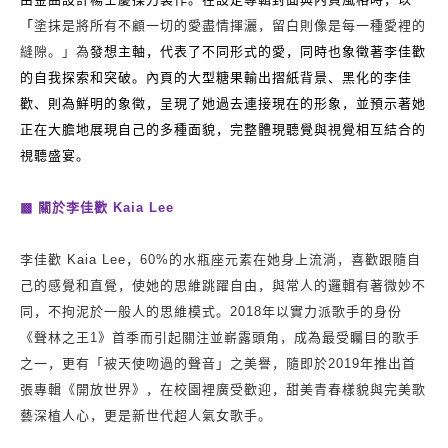
「
塗抹是將所有不顧一切的愛盡情揮灑，留白則像是每一種愛裡的
發想主軸，代表了不同形式的愛，同時也象徵著李佳歡
縫隙。」為
的自我探索和突破。內頁的大型糖果輸出摺紙背景、黑化的李佳
歡、則為鮮明的象徵，呈現了她過去連接現在的形象，並預示著她
正在大膽地展現自己的多種面貌，完整體現聽覺與視覺相互結合的
視聽盛宴。
▩
關於李佳歡
Kaia Lee
李佳歡
Kaia Lee
，
60%
的水瓶座元素在她身上流淌，喜歡跟隨自
己的感覺和直覺，使她的思維跳躍自由，與常人的邏輯有著微妙不
同，不拘泥於一般人的思維模式。
2018
年以實力派歌手的身份
《聲林之王
1
》首季而引起關注並嶄露頭角，成為最受矚目的歌手
之一，更有「被天使吻過的聲音」之美譽，隨即於
2019
年推出首
張專輯《開放世界》，在校園裡廣受歡迎，甜美青春樣貌與完美歌
藝深植人心，更是新世代超人氣女歌手。