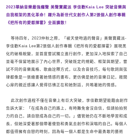
2023
華納音樂最強癮聲 美聲寶藏派 李佳歡
Kaia Lee
突破音樂與
自我框架的黑化革命！躍升為新世代女創作人第
2
張個人創作專輯
《把所有的愛都揮霍》全面擴散！
等待四年，
2023
仲秋之際，「被天使吻過的聲音」美聲寶藏派
-
李佳歡
Kaia Lee
第
2
張個人創作專輯《把所有的愛都揮霍》展現黑
化的破格蛻變，並首度嘗試獨立進行創作，更加深入地探索了自己
並毫不保留地展示了內心世界，突破既定的規範、框架與期望，嘗
試不同的音樂風格、歌曲詮釋方式，以及合音技巧，每句歌詞與弦
律都像是一張繪畫著她情感的畫布，更仿佛是她的音樂日記，敞開
心扉的親近感讓人覺得彷彿正在和她對話，共鳴著她的情感。
此次創作過程不僅在音樂上有巨大突破，李佳歡期望能藉由創作
告訴大家：「在成為自己的路上，有時難免會沒自信，但請拍拍努
力的自己，請自戀成為自己的一切。」儘管她仍在不斷地學習和成
長，但她深愛著那個帶著傻勁和勇氣去創作和演唱的自己。每個人
都值得擁有自戀的時刻，因為每一個人都是生命中最勇敢的藝術