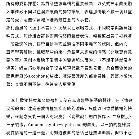
所有的愛都揮霍〉為貫穿整張專輯的重要歌曲，以英式搖滾曲風融
入李佳歡不同以往演繹歌曲的獨特語氣，表達那份最不顧一切且堅
定的愛，毫無保留地揮灑給最在意的人事物。
鄉村曲風的〈握手不言和
〉
突破以往演唱方式、不同咬字與語氣詮
釋方式，巧妙結合許多即興情緒的聲音表情，輕輕道出骨子裡藏著
一股叛逆的她，儘管自幼乖巧並遵循不同定義下的規則，但內心一
直渴望著解脫，挑戰那些約束；承載著未完成的情感
〈比我更有意
義的事〉
深刻地反映了愛情中的變遷和失落的
；〈不期不待就沒有
傷害〉
編曲巧妙地融合了復古和現代電子音樂元素，柔合而優美的
薩克斯風
(Saxophone)
弦律，瀰漫著濃厚的都會感性，輕輕地訴說
著：其實不期不待，往往令人更受傷。
李佳歡獨特柔和又輕盈如天使在耳邊輕聲細語的聲線，在〈情歌
沒說的事〉述說著愛情裡無疾而終的曖昧，只能以回憶愛情裡的快
_
樂，來紀念只剩一個人的寂寞；
〈晚點說〉則由製作人
生命樹
小
王子製作，
Ambient synth
＋
synth pop
的曲風，以三拍的旋律展
現愛情裡的一進一退，明知道彼此的感情已經無法繼續，但卻不忍