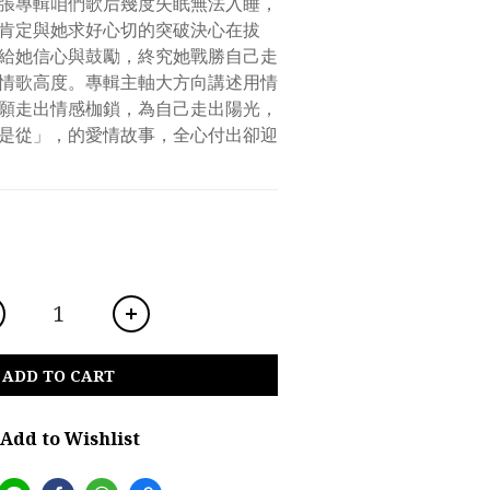
張專輯咱們歌后幾度失眠無法入睡，
肯定與她求好心切的突破決心在拔
給她信心與鼓勵，終究她戰勝自己走
情歌高度。專輯主軸大方向講述用情
願走出情感枷鎖，為自己走出陽光，
是從」，的愛情故事，全心付出卻迎
ADD TO CART
Add to Wishlist