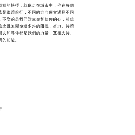
種種的抉擇，就像走在城市中，停在每個
或是繼續前行，不同的方向便會遇見不同
，不變的是我們對生命和信仰的心，相信
信念且無懼命運多舛的阻撓，努力、持續
朋友和夥伴都是我們的力量，互相支持、
明的前途。
洋