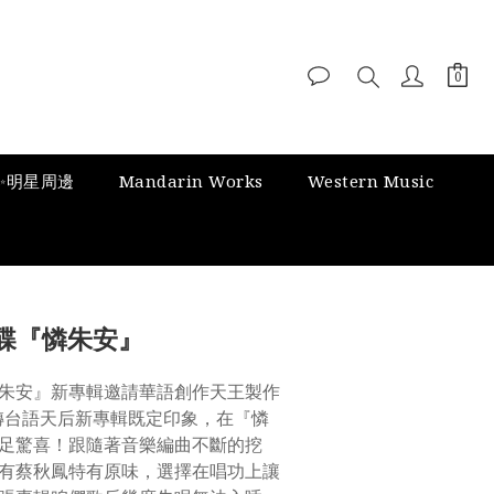
✨明星周邊
Mandarin Works
Western Music
碟『憐朱安』
朱安』新專輯邀請華語創作天王製作
轉台語天后新專輯既定印象，在『憐
足驚喜！跟隨著音樂編曲不斷的挖
有蔡秋鳳特有原味，選擇在唱功上讓