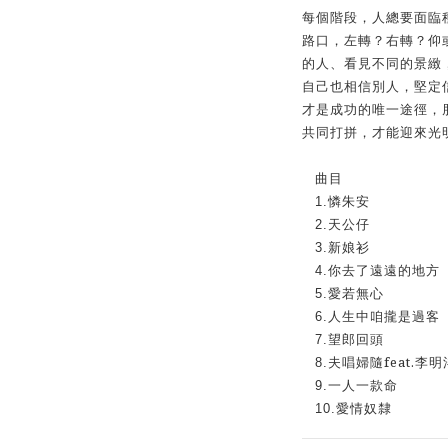
每個階段，人總要面臨
路口，左轉？右轉？仰
的人、看見不同的景緻
自己也相信別人，堅定
才是成功的唯一途徑，
共同打拼，才能迎來光
曲目
1.
憐朱安
2.
天公仔
3.
新娘衫
4.
你去了遠遠的地方
5.
愛若無心
6.
人生中咱攏是過客
7.
望郎回頭
feat.
8.
夫唱婦隨
李明
9.
一人一款命
10.
愛情奴隸