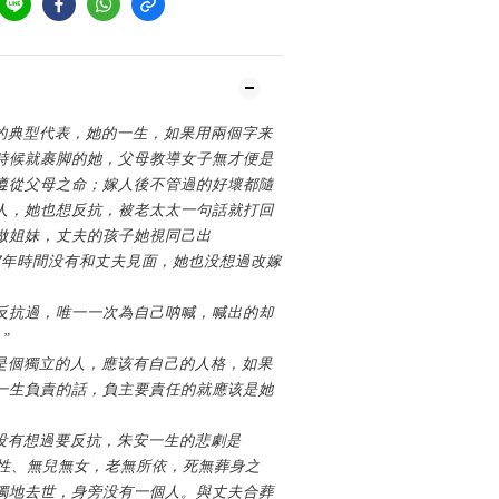
的典型代表，她的一生，如果用兩個字来
時候就裹脚的她，父母教導女子無才便是
遵從父母之命；嫁人後不管過的好壞都隨
人，她也想反抗，被老太太一句話就打回
做姐妹，丈夫的孩子她視同己出
7
年時間没有和丈夫見面，她也没想過改嫁
反抗過，唯一一次為自己呐喊，喊出的却
”
是個獨立的人，應该有自己的人格，如果
一生負責的話，負主要責任的就應该是她
没有想過要反抗，朱安一生的悲劇是
無性、無兒無女，老無所依，死無葬身之
獨地去世，身旁没有一個人。與丈夫合葬