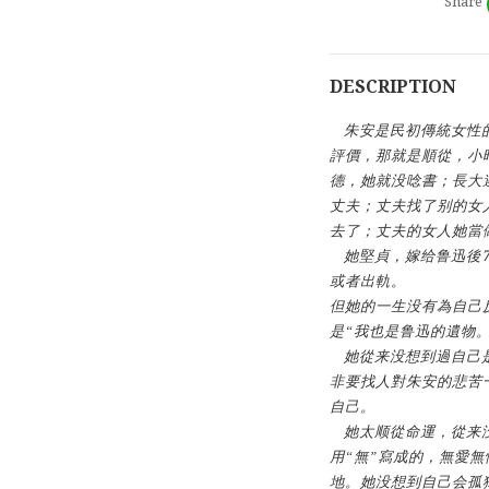
Share
DESCRIPTION
朱安是民初傳統女性
評價，那就是順從，小
德，她就没唸書；長大
丈夫；丈夫找了别的女
去了；丈夫的女人她當
她堅貞，嫁给鲁迅後
或者出軌。
但她的一生没有為自己
是“我也是鲁迅的遺物。
她從来没想到過自己
非要找人對朱安的悲苦
自己。
她太顺從命運，從来
用“無”寫成的，無愛
地。她没想到自己会孤