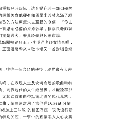
您重拾兒時回憶，讓音樂宛若一部倒轉的
的銅板美食他卻有如四星米其林充滿了絕
自己的方法療癒失去至親的哀傷，『你去
一首思念必備的療癒歌單，徐嘉良老師製
咱攏是過客』兼具聆聽與Ｋ歌市場。
-
萬點閱暢銷歌王」
李明洋老師友情合唱，
，正面溫馨帶來Ｋ歌市場又一首對唱發燒
同，往往一個念頭的轉換，結局會有天差
共鳴，在表現人生及坎坷命運的歌曲時特
桑、高低起伏的人生經歷後，才能詮釋那
。尤其這首歌曲帶點南北管的現代風格，
16beat
歌曲，编曲這次用了吉他彈
分解
情绪加上三味缐 的相互呼應，現代流行新
的特別哭腔，一擊中的直接唱入人心坎裏