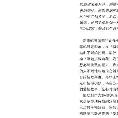
的願望未被允許，婚姻
夫的垂怜。面對更深的
絕望中尋找希望，為自
缺憾，她也要像蚯蚓一
窄的縫隙，堅持到生命
新專輯邀請華語創作
專輯既定印象，在『憐
編曲不斷的挖寶，唱腔
功上讓她挑戰自我，為
想必這挑戰的壓力，肯
的人不斷地給她信心與
台語情歌高度。專輯主
走出情感枷鎖，為自己
的愛情故事，全心付出
-
情歌創作大師
游鴻明
衣是多少期待找到歸屬
承諾與幸福歸宿，當然
陳國華老師創作的『愛