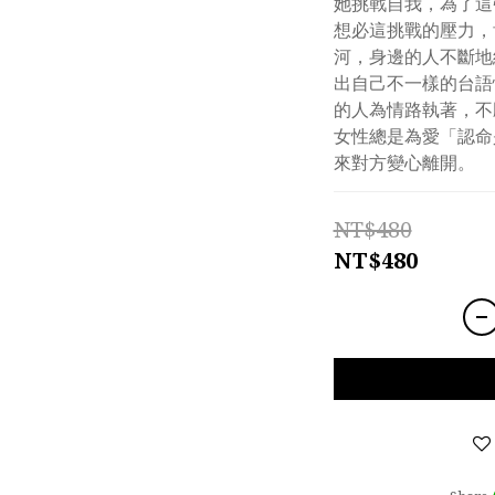
她挑戰自我，為了這
想必這挑戰的壓力，
河，身邊的人不斷地
出自己不一樣的台語
的人為情路執著，不
女性總是為愛「認命
來對方變心離開。
NT$480
NT$480