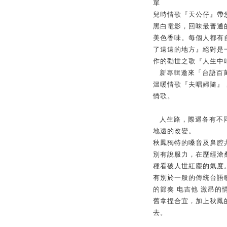
單
兒時情歌『天公仔』帶
黑白電影，回味最普通
美色香味。每個人都有
了遠遠的地方』絕對是
作的勸世之歌『人生中
新專輯邀來「台語百
溫暖情歌『夫唱婦隨』
情歌。
人生路，際遇各有不
地遠的改變。
秋鳳獨特的嗓音及鼻腔
別有說服力，在歷經滄
種看破人世紅塵的氣度
有別於一般的傳統台語
的節奏 电吉他 激昂的
舊拿捏合宜，加上秋鳳
去。