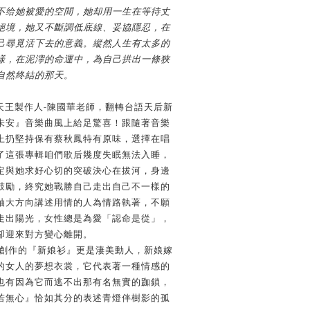
不给她被愛的空間，她却用一生在等待丈
絕境，她又不斷調低底線、妥協隱忍，在
己尋覓活下去的意義。縱然人生有太多的
樣，在泥濘的命運中，為自己拱出一條狭
自然终結的那天。
-
天王製作人
陳國華老師，翻轉台語天后新
朱安』音樂曲風上給足驚喜！跟隨著音樂
上扔堅持保有蔡秋鳳特有原味，選擇在唱
了這張專輯咱們歌后幾度失眠無法入睡，
定與她求好心切的突破決心在拔河，身邊
鼓勵，終究她戰勝自己走出自己不一樣的
軸大方向講述用情的人為情路執著，不願
走出陽光，女性總是為愛「認命是從」，
卻迎來對方變心離開。
創作的『新娘衫』更是淒美動人，新娘嫁
的女人的夢想衣裳，它代表著一種情感的
也有因為它而逃不出那有名無實的跏鎖，
若無心』恰如其分的表述青燈伴樹影的孤