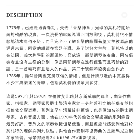
DESCRIPTION
1779年，已經走過青春期，失去「音樂神童」光環的莫札特開始
面對殘酷的現實。一次漫長的歐陸巡迴回到故鄉後，莫札特很不情
願地請求庸俗不堪，而且完全不了解音樂的薩爾茲堡大主教原諒他
遲遲未歸，同意他繼續在宮廷任職。為了討好大主教，莫札特以他
在法國、義大利學到的新風格，寫成這一部雙鋼琴協奏曲。兩名獨
奏者並沒有主從的分別，像是兩部鋼琴在進行優雅而且巧妙的對
話，是一首精巧而且迷人的作品。第二十號鋼琴協奏曲創作於
1785年，雖然音樂裡充滿哀傷的情緒，但是抒情浪漫的本質贏得
不少古典樂迷的青睞，包括莫札特的後輩貝多芬。
這是1975年與1976年在倫敦艾比路與京斯威廳的錄音，由集作曲
家、指揮家、鋼琴家與爵士樂演奏家於一身的普列文擔任獨奏並指
揮倫敦交響樂團。普列文早年活躍於好萊塢，也是個知名的爵士鋼
琴家。古典音樂方面，他在1970年代與倫敦交響樂團的系列錄音
最受好評。普列文的演奏敏捷但是優雅，而且處處能感受到他對於
莫札特的理解與獨到觀點，與他合作雙鋼琴協奏曲的是羅馬尼亞鋼
琴家魯普。母帶都經過24-bit/96kHz重新後製。