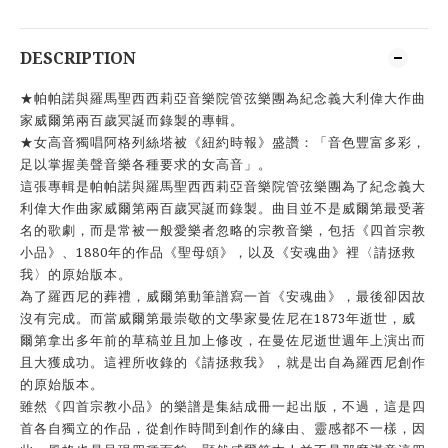
DESCRIPTION
★帕帕諾與羅馬聖西西莉亞音樂院管弦樂團為紀念義大利偉大作曲
家威爾第兩百歲冥誕而錄製的專輯。
★女高音獨唱阿格列絲塔被《紐約時報》盛讚：「音色豐富多彩，
足以掌握美聲音樂各種要求的女高音」。
這張專輯是帕帕諾與羅馬聖西西莉亞音樂院管弦樂團為了紀念義大
利偉大作曲家威爾第兩百歲冥誕而錄製。曲目並不是威爾第最受著
名的歌劇，而是常被一般愛樂者忽略的宗教音樂，包括《四首宗教
小品》、1880年的作品《聖母頌》，以及《安魂曲》裡〈請拯救
我〉的原始版本。
為了羅西尼的葬禮，威爾第動筆譜寫一首《安魂曲》，最後卻因故
沒有完成。而當威爾第最崇敬的文學家曼佐尼在1873年逝世，威
爾第拿出多年前的草稿並且加上修改，在曼佐尼逝世週年上演出而
且大獲成功。這裡所收錄的《請拯救我》，就是出自為羅西尼創作
的原始版本。
雖然《四首宗教小品》的樂譜是集結成冊一起出版，不過，這是四
首各自獨立的作品，從創作時間到創作的緣由、靈感都不一樣，因