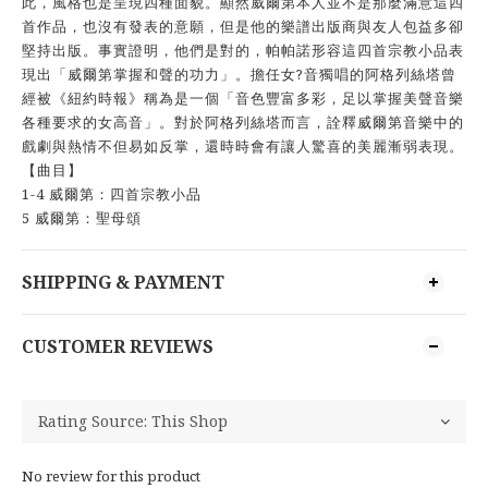
此，風格也是呈現四種面貌。顯然威爾第本人並不是那麼滿意這四
首作品，也沒有發表的意願，但是他的樂譜出版商與友人包益多卻
堅持出版。事實證明，他們是對的，帕帕諾形容這四首宗教小品表
現出「威爾第掌握和聲的功力」。擔任女?音獨唱的阿格列絲塔曾
經被《紐約時報》稱為是一個「音色豐富多彩，足以掌握美聲音樂
各種要求的女高音」。對於阿格列絲塔而言，詮釋威爾第音樂中的
戲劇與熱情不但易如反掌，還時時會有讓人驚喜的美麗漸弱表現。
【曲目】
1-4 威爾第：四首宗教小品
5 威爾第：聖母頌
SHIPPING & PAYMENT
CUSTOMER REVIEWS
No review for this product