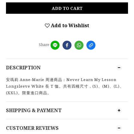
ADD TO CART
Add to Wishlist
Share
DESCRIPTION
安瑪莉 Anne-Marie 周邊商品：Never Learn My Lesson
Longsleeve White 長 T 恤。共有四種尺寸，(S)、(M)、(L)、
(XXL)。限量進口商品。
SHIPPING & PAYMENT
CUSTOMER REVIEWS