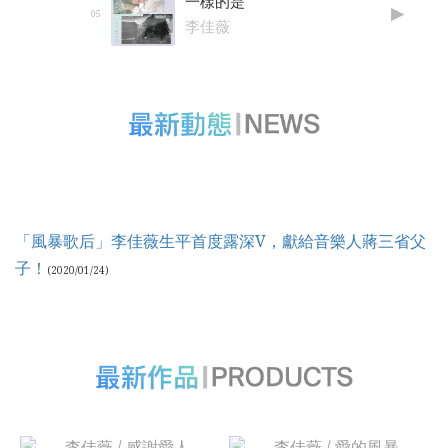
一樣的是
李佳薇
「風暴歌后」李佳薇生平首度露深V，獻給音樂人蔣三省父
子！
(2020/01/24)