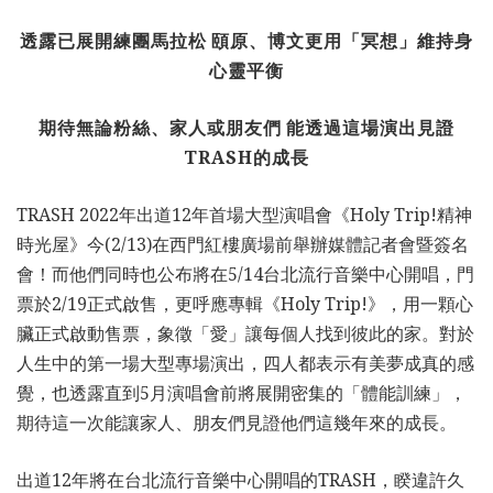
透露已展開練團馬拉松
頤原、博文更用「冥想」維持身
心靈平衡
期待無論粉絲、家人或朋友們
能透過這場演出見證
TRASH
的成長
TRASH 2022年出道12年首場大型演唱會《Holy Trip!精神
時光屋》今(2/13)在西門紅樓廣場前舉辦媒體記者會暨簽名
會！而他們同時也公布將在5/14台北流行音樂中心開唱，門
票於2/19正式啟售，更呼應專輯《Holy Trip!》，用一顆心
臟正式啟動售票，象徵「愛」讓每個人找到彼此的家。對於
人生中的第一場大型專場演出，四人都表示有美夢成真的感
覺，也透露直到5月演唱會前將展開密集的「體能訓練」，
期待這一次能讓家人、朋友們見證他們這幾年來的成長。
出道12年將在台北流行音樂中心開唱的TRASH，睽違許久