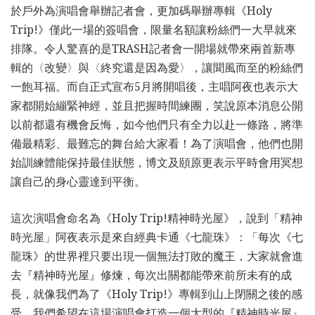
於戶外為演唱會舉辦記者會，更加碼舉辦專輯《Holy
Trip!》僅此一場的簽唱會，限量名額讓粉絲們一大早就來
排隊。令人驚喜的是TRASH記者會一開場就帶來兩首新專
輯的〈改變〉與〈終究還是因為愛〉，讓聞風而至的粉絲們
一飽耳福。而自正式宣布5月將開唱後，主唱阿夜也表示大
家都開始繃緊神經，並且把握時間練團，笑說原本消息公開
以前都還有機會反悔，如今他們只有全力以赴一條路，將準
備最精彩、最難忘的舞台給大家看！為了演唱會，他們也開
始訓練體能保持最佳狀態，博文及頤原更表示平時會用冥想
讓自己的身心靈達到平衡。
這次演唱會命名為《Holy Trip!精神時光屋》，說到「精神
時光屋」阿夜表示是來自經典卡通《七龍珠》：「每次《七
龍珠》的世界裡只要出現一個無法打敗的魔王，大家就會進
去『精神時光屋』修煉，每次出關都能帶來前所未有的成
長，就像我們為了《Holy Trip!》專輯到山上閉關之後的感
受。我們希望在這場演唱會打造一個大型的『精神時光屋』