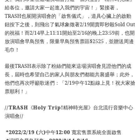
給各位，邀請大家一起進入我們的宇宙！」緊接著，
TRASH也展開演唱會的「啟售儀式」，道具心臟上的啟動
鈕按下之後，則飛出了氣球象徵著2/19開賣即秒殺Sold Out
的祝福！而2/14早上11:11開始至2/16的晚上23:59前，也開
放演唱會早鳥預售，限量早鳥預售票區$2525，並贈送周邊
毛巾！
最後TRASH表示除了粉絲們能來這場演唱會見證他們的成
長，屆時也希望自己的家人與朋友們都能共襄盛舉；此外，
他們也再次呼籲歌迷們：「2/19中午12點線上見！祝大家搶
票順利！」
//TRASH
《
Holy Trip!
精神時光屋》台北流行音樂中心
演唱會
//
*2022/2/19 (
六
)
中午
12:00
寬宏售票系統全面啟售