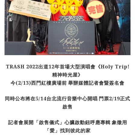
TRASH 2022
出道
12
年首場大型演唱會《
Holy Trip!
精神時光屋》
今
(2/13)
西門紅樓廣場前
舉辦媒體記者會暨簽名會
同時公布將在
5/14
台北流行音樂中心開唱
門票
2/19
正式
啟售
記者會展開「啟售儀式」心臟啟動鈕呼應專輯
象徵用
「愛」找到彼此的家