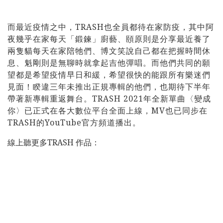
而最近疫情之中，TRASH也全員都待在家防疫，其中阿
夜幾乎在家每天「鍛鍊」廚藝、頤原則是分享最近養了
兩隻貓每天在家陪牠們、博文笑說自己都在把握時間休
息、魁剛則是無聊時就拿起吉他彈唱。而他們共同的願
望都是希望疫情早日和緩，希望很快的能跟所有樂迷們
見面！睽違三年未推出正規專輯的他們，也期待下半年
帶著新專輯重返舞台。TRASH 2021年全新單曲〈變成
你〉已正式在各大數位平台全面上線，MV也已同步在
TRASH的YouTube官方頻道播出。
線上聽更多TRASH 作品：