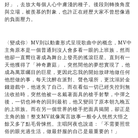
好」，去放大每個人心中膚淺的種子。後段則轉換角度
與立場，被羨慕的對象，也許正在經歷大家不曾想像過
的負面壓力。
〈變成你〉MV則以動畫形式呈現歌曲中的概念，MV中
主角原本是一個普通到沒人會多看一眼的上班族，然而
他卻一直嚮往著成為舞台上發亮的搖滾巨星。直到有一
天他獲得了「神奇蘑菇」，突然間他的夢想實現了，他
成為萬眾矚目的巨星，更因此忘我的開始放肆地做任何
他想做的事，每天沈醉在派對、聲色場所，更沈溺於金
錢遊戲中，他迷失了自己。而在看似一切已經失控到無
法收拾時，突然他被一名戴著面具的槍手射擊，中彈之
後，一切也神奇的回到最初，他又變回了原本朝九晚五
的上班族。而在另一個世界的槍手把面具揭開，卻正是
主角的臉！整支MV就像寓言故事一般令人恍然大悟之
餘又多了點毛骨悚然。主唱阿夜也說道：「不需要照世
俗的眼光過生活，做最舒服的自己是最重要的！」