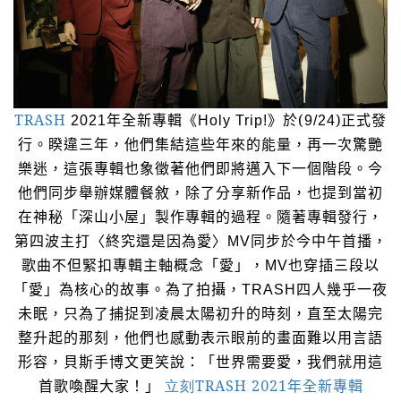
TRASH
》於
(
)
正式
發
2021
年全新專輯《
Holy Trip!
9/24
行。睽違三年，他們集結這些年來的能量，再一次驚艷
樂迷，這張專輯也象徵著他們即將邁入下一個階段。今
他們同步舉辦媒體餐敘，除了分享新作品，也提到當初
在神秘「深山小屋」製作專輯的過程。隨著專輯發行，
第四波主打〈終究還是因為愛〉
MV
同步於今中午首播，
歌曲不但緊扣專輯主軸概念「愛」，
MV
也穿插三段以
「愛」為核心的故事。為了拍攝，
TRASH
四人幾乎一夜
未眠，只為了捕捉到凌晨太陽初升的時刻，直至太陽完
整升起的那刻，他們也感動表示眼前的畫面難以用言語
形容，貝斯手博文更笑說：「世界需要愛，我們就用這
立刻
TRASH 2021
年全新專輯
首歌喚醒大家！」