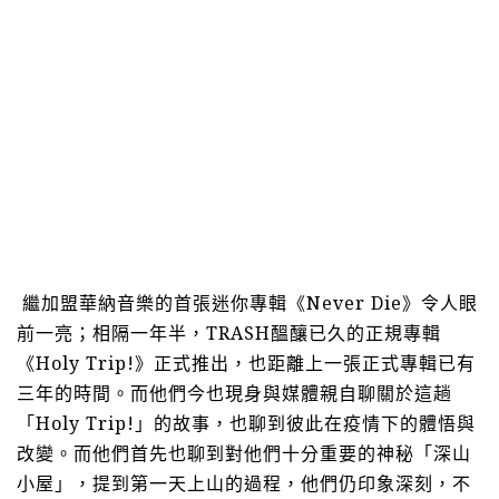
繼加盟華納音樂的首張迷你專輯《
Never Die
》令人眼
前一亮；相隔一年半，
TRASH
醞釀已久的正規專輯
《
Holy Trip!
》正式推出，也距離上一張正式專輯已有
三年的時間。而他們今也現身與媒體親自聊關於這趟
「
Holy Trip!
」的故事，也聊到彼此在疫情下的體悟與
改變。而他們首先也聊到對他們十分重要的神秘「深山
小屋」，提到第一天上山的過程，他們仍印象深刻，不