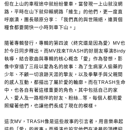
但在上山的車程途中就紛紛暈車，當發現一上山就沒網
路，平時在山下就仰賴網路「維生」的他們，更一度直
呼崩潰，團長頤原分享：「我們真的與世隔絕，連買個
糧食都要開快一小時到車下山。」
隨著專輯發行，專輯的第四波〈終究還是因為愛〉
MV
也
於今日同步釋出。而
MV
找來
TRASH
的好朋友導演
Birdy
執導，結合歌曲與專輯的核心概念「愛」作為發想，影
像中穿插了三段以愛為名的故事：為了生病家人偷藥的
少年、不顧一切浪跡天涯的摯友，以及拳擊手與父親間
生命
的感人互動，都描出了屬於愛的輪廓。而在
TRASH
中，也各自有著這樣重要的角色，其中包括自己的家
人、愛人及一路相伴的好友、
粉絲
…
等，每個人都用愛
照耀著他們，也讓他們長成了現在的模樣。
這次
MV
，
TRASH
像是這些故事的引言者，用音樂串起
這些「愛」的故事。而導演也設定他們在凌晨的頂樓迎