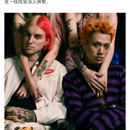
友一樣既緊張又興奮。