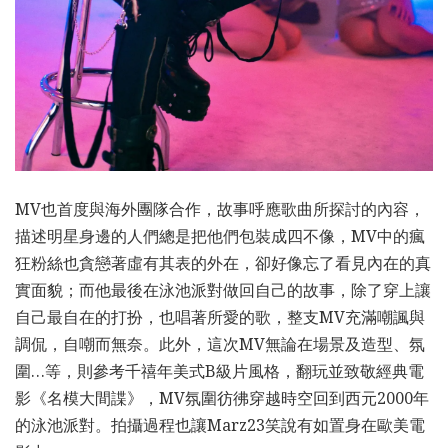
MV也首度與海外團隊合作，故事呼應歌曲所探討的內容，
描述明星身邊的人們總是把他們包裝成四不像，MV中的瘋
狂粉絲也貪戀著虛有其表的外在，卻好像忘了看見內在的真
實面貌；而他最後在泳池派對做回自己的故事，除了穿上讓
自己最自在的打扮，也唱著所愛的歌，整支MV充滿嘲諷與
調侃，自嘲而無奈。此外，這次MV無論在場景及造型、氛
圍…等，則參考千禧年美式B級片風格，翻玩並致敬經典電
影《名模大間諜》，MV氛圍彷彿穿越時空回到西元2000年
的泳池派對。拍攝過程也讓Marz23笑說有如置身在歐美電