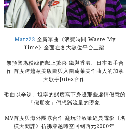
Marz23
全新單曲《浪費時間 Waste My
Time》全面在各大數位平台上架
無預警為粉絲們獻上驚喜 繼與香港、日本歌手合
作 首度跨越歐美版圖與入圍葛萊美作曲人的加拿
大歌手Jutes合作
歌曲以辛辣、坦率的態度寫下身邊那些虛情假意的
「假朋友」們想蹭流量的現象
MV首度與海外團隊合作 翻玩並致敬經典電影《名
模大間諜》彷彿穿越時空回到西元2000年