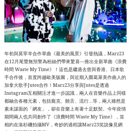
年初與莫宰羊合作單曲《最美的風景》引發熱議，Marz23
在12月尾聲無預警為粉絲們帶來驚喜—推出全新單曲《浪費
時間 Waste My Time》！這也是繼過去曾與香港、日本歌
手合作後，首度跨越歐美版圖，與近期入圍葛萊美作曲人的
加拿大歌手Jutes合作！Marz23分享與Jutes是透過
Instagram互相關注才進一步認識，兩人在音樂作品上同樣
都融合各種元素，包括龐克、饒舌、流行…等，兩人雖然是
素未謀面的「網友」，卻在音樂上有著十足默契。今年疫情
期間兩人也共同創作了《浪費時間 Waste My Time》，並
相約在洛杉磯拍攝MV，奇妙的過程讓Marz23笑說像見網