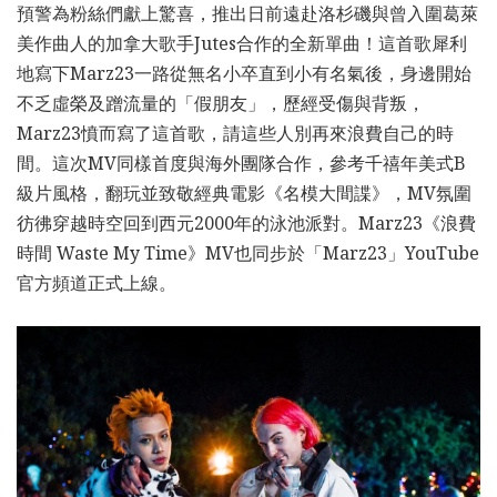
預警為粉絲們獻上驚喜，推出日前遠赴洛杉磯與曾入圍葛萊
美作曲人的加拿大歌手Jutes合作的全新單曲！這首歌犀利
地寫下Marz23一路從無名小卒直到小有名氣後，身邊開始
不乏虛榮及蹭流量的「假朋友」，歷經受傷與背叛，
Marz23憤而寫了這首歌，請這些人別再來浪費自己的時
間。這次MV同樣首度與海外團隊合作，參考千禧年美式B
級片風格，翻玩並致敬經典電影《名模大間諜》，MV氛圍
彷彿穿越時空回到西元2000年的泳池派對。Marz23《浪費
時間 Waste My Time》MV也同步於「Marz23」YouTube
官方頻道正式上線。