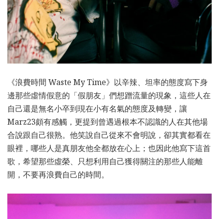
《浪費時間 Waste My Time》以辛辣、坦率的態度寫下身
邊那些虛情假意的「假朋友」們想蹭流量的現象，這些人在
自己還是無名小卒到現在小有名氣的態度及轉變，讓
Marz23頗有感觸，更提到曾遇過根本不認識的人在其他場
合說跟自己很熟。他笑說自己從來不會明說，卻其實都看在
眼裡，哪些人是真朋友他全都放在心上；也因此他寫下這首
歌，希望那些虛榮、只想利用自己獲得關注的那些人能離
開，不要再浪費自己的時間。