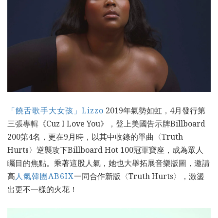
「饒舌歌手大女孩」Lizzo
2019年氣勢如虹，4月發行第
三張專輯《Cuz I Love You》，登上美國告示牌Billboard
200第4名，更在9月時，以其中收錄的單曲〈Truth
Hurts〉逆襲攻下Billboard Hot 100冠軍寶座，成為眾人
矚目的焦點。乘著這股人氣，她也大舉拓展音樂版圖，邀請
高
人氣韓團AB6IX
一同合作新版〈Truth Hurts〉，激盪
出更不一樣的火花！