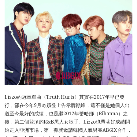
Lizzo的冠軍單曲〈Truth Hurts〉其實在2017年早已發
行，卻在今年9月奇蹟登上告示牌巔峰，這不僅是她個人出
道至今最好的成績，也是繼2012年蕾哈娜（Rihanna）之
後，第二個登頂的R&B黑人女歌手。Lizzo也帶著好成績開
始走入亞洲市場，第一彈就邀請韓國人氣男團AB6IX合作，