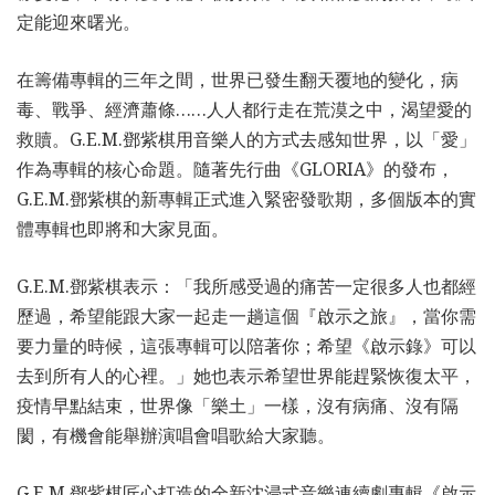
定能迎來曙光。
在籌備專輯的三年之間，世界已發生翻天覆地的變化，病
毒、戰爭、經濟蕭條……人人都行走在荒漠之中，渴望愛的
救贖。G.E.M.鄧紫棋用音樂人的方式去感知世界，以「愛」
作為專輯的核心命題。隨著先行曲《GLORIA》的發布，
G.E.M.鄧紫棋的新專輯正式進入緊密發歌期，多個版本的實
體專輯也即將和大家見面。
G.E.M.鄧紫棋表示：「我所感受過的痛苦一定很多人也都經
歷過，希望能跟大家一起走一趟這個『啟示之旅』，當你需
要力量的時候，這張專輯可以陪著你；希望《啟示錄》可以
去到所有人的心裡。」她也表示希望世界能趕緊恢復太平，
疫情早點結束，世界像「樂土」一樣，沒有病痛、沒有隔
閡，有機會能舉辦演唱會唱歌給大家聽。
G.E.M.鄧紫棋匠心打造的全新沈浸式音樂連續劇專輯《啟示