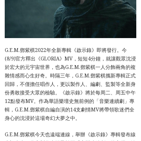
G.E.M.鄧紫棋2022年全新專輯《啟示錄》即將發行。今
(8/9)官方釋出《GLORIA》MV，短短4分鐘，就讓觀眾沈浸
於宏大的元宇宙世界，也為G.E.M.鄧紫棋一人分飾兩角的複
雜情感而心生好奇。時隔三年，G.E.M.鄧紫棋攜新專輯正式
回歸，不僅擔任唱作人，更以製作人、編劇、監製等全新身
份勇敢接受大眾的檢驗。《啟示錄》將於每周二、周五中午
12點發布MV。作為華語樂壇史無前例的「音樂連續劇」專
輯，G.E.M.鄧紫棋自編自演的14支劇情MV將帶領歌迷們全
身心的沈浸於這場奇幻大夢之中。
G.E.M.鄧紫棋今天也遠端連線，舉辦《啟示錄》專輯發布線