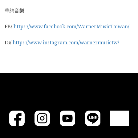
華納音樂
FB/
https://www.facebook.com/WarnerMusicTaiwan/
IG/
https://www.instagram.com/warnermusictw/