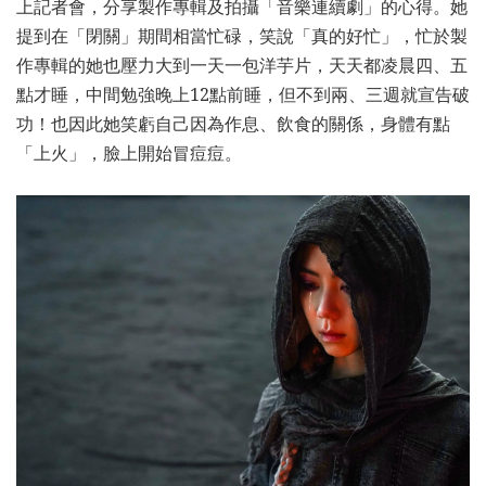
上記者會，分享製作專輯及拍攝「音樂連續劇」的心得。她
提到在「閉關」期間相當忙碌，笑說「真的好忙」，忙於製
作專輯的她也壓力大到一天一包洋芋片，天天都凌晨四、五
點才睡，中間勉強晚上12點前睡，但不到兩、三週就宣告破
功！也因此她笑虧自己因為作息、飲食的關係，身體有點
「上火」，臉上開始冒痘痘。