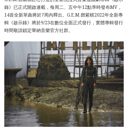
錄》已正式開啟連載，每周二、五中午12點準時發布MV，
14首全新單曲將於7周內釋出。G.E.M.鄧紫棋2022年全新專
輯《啟示錄》將於9/23在數位全面正式發行，實體專輯發行
時間敬請鎖定華納音樂官方社群。