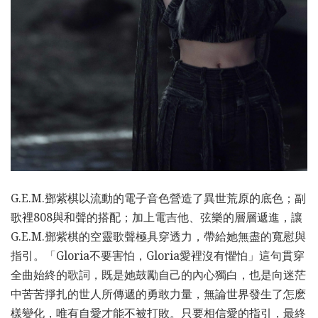
G.E.M.鄧紫棋以流動的電子音色營造了異世荒原的底色；副
歌裡808與和聲的搭配；加上電吉他、弦樂的層層遞進，讓
G.E.M.鄧紫棋的空靈歌聲極具穿透力，帶給她無盡的寬慰與
指引。「Gloria不要害怕，Gloria愛裡沒有懼怕」這句貫穿
全曲始終的歌詞，既是她鼓勵自己的內心獨白，也是向迷茫
中苦苦掙扎的世人所傳遞的勇敢力量，無論世界發生了怎麽
樣變化，唯有自愛才能不被打敗。只要相信愛的指引，最終