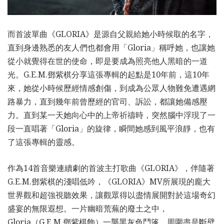
而首波單曲《GLORIA》是源自父親給她小時候取的名字，
直到身邊熟悉的友人們也都會用「Gloria」稱呼她，也讓她
從小就覺得在世的使命，即是要成為照亮他人黑暗的一道
光。G.E.M.鄧紫棋分享這張專輯的起點是10年前，這10年
來，她從小時候歷經情感創傷，到成為公眾人物難免遭遇網
路暴力，直到幾年前曾歷經的官司、訴訟，都讓她備感壓
力。直到某一天她向心中的上帝祈禱時，突然腦中浮現了一
段一直唱著「Gloria」的旋律，瞬間她感到風平浪靜，也有
了這張專輯的靈感。
作為14首音樂連續劇的首波主打歌曲《GLORIA》，伴隨著
G.E.M.鄧紫棋的淺唱低吟，《GLORIA》MV所展現的龐大
世界觀和超強視聽效果，讓觀眾得以盡情展開對於這場奇幻
盛宴的無限遐想。一片幽暗荒蕪的廢土之中，
Gloria（G.E.M.鄧紫棋飾）一襲黑灰色鬥篷，周圍盡是斷壁