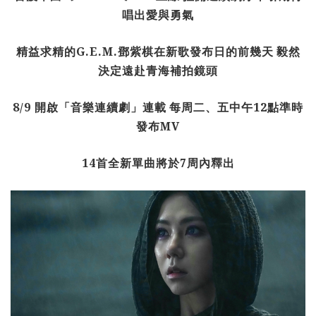
唱出愛與勇氣
精益求精的
G.E.M.
鄧紫棋在新歌發布日的前幾天
毅然
決定遠赴青海補拍鏡頭
8/9
開啟「音樂連續劇」連載
每周二、五中午
12
點準時
發布
MV
14
首全新單曲將於
7
周內釋出