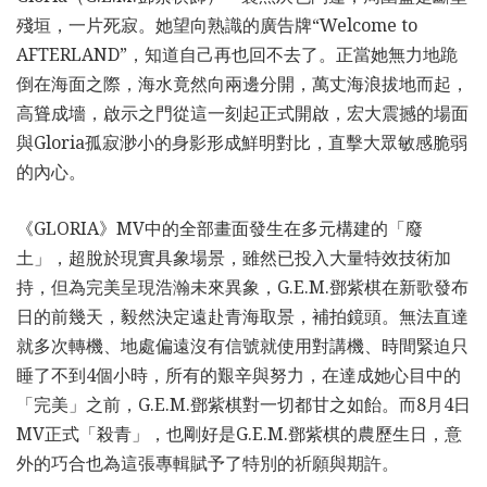
殘垣，一片死寂。她望向熟識的廣告牌“Welcome to
AFTERLAND”，知道自己再也回不去了。正當她無力地跪
倒在海面之際，海水竟然向兩邊分開，萬丈海浪拔地而起，
高聳成墻，啟示之門從這一刻起正式開啟，宏大震撼的場面
與Gloria孤寂渺小的身影形成鮮明對比，直擊大眾敏感脆弱
的內心。
《GLORIA》MV中的全部畫面發生在多元構建的「廢
土」，超脫於現實具象場景，雖然已投入大量特效技術加
持，但為完美呈現浩瀚未來異象，G.E.M.鄧紫棋在新歌發布
日的前幾天，毅然決定遠赴青海取景，補拍鏡頭。無法直達
就多次轉機、地處偏遠沒有信號就使用對講機、時間緊迫只
睡了不到4個小時，所有的艱辛與努力，在達成她心目中的
「完美」之前，G.E.M.鄧紫棋對一切都甘之如飴。而8月4日
MV正式「殺青」，也剛好是G.E.M.鄧紫棋的農歷生日，意
外的巧合也為這張專輯賦予了特別的祈願與期許。