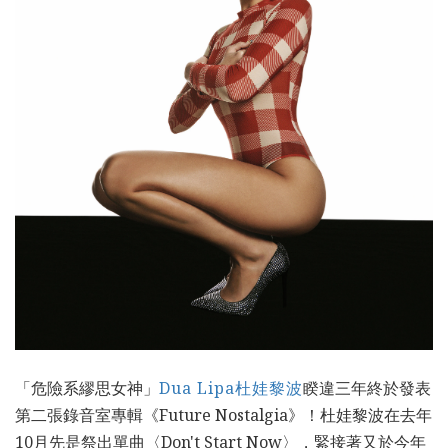
「危險系繆思女神」
Dua Lipa杜娃黎波
睽違三年終於發表
第二張錄音室專輯《Future Nostalgia》！杜娃黎波在去年
10月先是祭出單曲〈Don't Start Now〉，緊接著又於今年