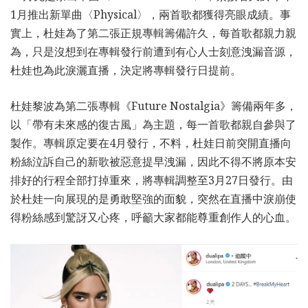
1月推出新單曲〈Physical〉，兩首歌都獲得亮眼成績。事
實上，杜娃為了第二張正規專輯籌備許久，每首歌都親力親
為，只是沒想到在專輯發行前遭到有心人士刻意洩漏音源，
杜娃也為此淚灑直播，決定將專輯發行日提前。
杜娃黎波為第二張專輯《Future Nostalgia》籌備兩年多，
以「帶有未來感的復古風」為主題，每一首歌都親自參與了
製作。專輯原定要在4月發行，不料，杜娃日前突開直播向
粉絲泣訴自己的新歌被惡意提早洩漏，因此不得不將原本安
排好的行程全部打掉重來，將專輯調整至3月27日發行。由
於杜娃一向展現的是勇敢堅強的面貌，突然在直播中淚崩使
得粉絲感到驚訝又心疼，呼籲大家都能尊重創作人的心血。