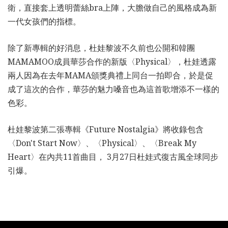
衛，直接套上透明蕾絲bra上陣，大膽做自己的風格成為新
一代女孩們的指標。
除了新專輯的好消息，杜娃黎波不久前也公開和韓團
MAMAMOO成員華莎合作的新版〈Physical〉，杜娃透露
兩人因為在去年MAMA頒獎典禮上同台一拍即合，於是促
成了這次的合作，華莎的魅力嗓音也為這首歌增添不一樣的
色彩。
杜娃黎波第二張專輯《Future Nostalgia》將收錄包含
〈Don't Start Now〉、〈Physical〉、〈Break My
Heart〉在內共11首曲目， 3月27日杜娃式復古風全球同步
引爆。