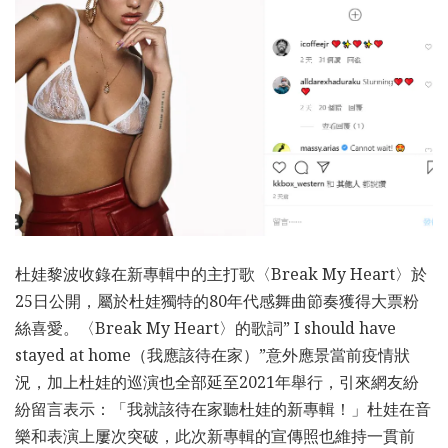
杜娃黎波收錄在新專輯中的主打歌〈Break My Heart〉於
25日公開，屬於杜娃獨特的80年代感舞曲節奏獲得大票粉
絲喜愛。〈Break My Heart〉的歌詞” I should have
stayed at home（我應該待在家）”意外應景當前疫情狀
況，加上杜娃的巡演也全部延至2021年舉行，引來網友紛
紛留言表示：「我就該待在家聽杜娃的新專輯！」杜娃在音
樂和表演上屢次突破，此次新專輯的宣傳照也維持一貫前