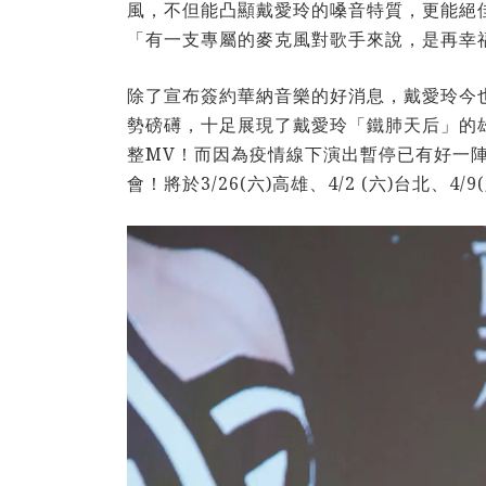
風，不但能凸顯戴愛玲的嗓音特質，更能絕
「有一支專屬的麥克風對歌手來說，是再幸
除了宣布簽約華納音樂的好消息，戴愛玲今也同
勢磅礡，十足展現了戴愛玲「鐵肺天后」的雄厚實
整MV！而因為疫情線下演出暫停已有好一陣
會！將於3/26(六)高雄、4/2 (六)台北、