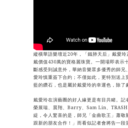
縱橫華語樂壇近20年，「鐵肺天后」戴愛玲
戴價值430萬的寶格麗珠寶。一開場即表
斷感受到誠意外，華納音樂眾多優秀的師兄、
愛玲慎重簽下合約；不僅如此，更特別送上寶格麗
藍的鑽石，也是屬於戴愛玲的幸運色，除了
戴愛玲在演藝圈的好人緣更是有目共睹。記
榮展瑞、晨翔、Barry、Sam Lin、T
緹，令人驚喜的是，師兄「金曲歌王」蕭敬
跟新的朋友合作！」而看似記者會將告一段