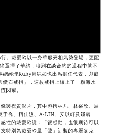
大舉行。戴愛玲以一身華服亮相氣勢登場，更配
最終選擇了華納，聊到在談合約的過程中就不
總經理Ruby周純如也出席擔任代表，與戴
水藍寶與鑽石戒指」，這枚戒指上鑲上了一顆海水
永恆閃耀。
紛錄製祝賀影片，其中包括林凡、林采欣、展
夏于喬、柯佳嬿、A-LIN、安以軒及鍾麗
，感性的戴愛玲說：「很感動，也很期待可以
一支特別為戴愛玲量「聲」訂製的專屬麥克