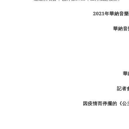
2021年華納音
華納音
華
記者
因疫情而停擺的《公主