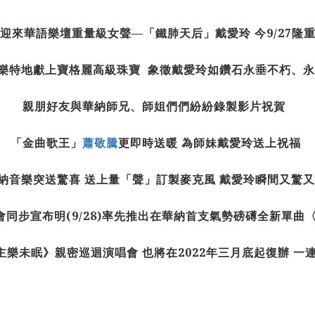
樂迎來華語樂壇重量級女聲—「鐵肺天后」戴愛玲 今9/27
樂特地獻上寶格麗高級珠寶 象徵戴愛玲如鑽石永垂不朽、
親朋好友與華納師兄、師姐們們紛紛錄製影片祝賀
「金曲歌王」
蕭敬騰
更即時送暖 為師妹戴愛玲送上祝福
納音樂突送驚喜 送上量「聲」訂製麥克風 戴愛玲瞬間又驚
會同步宣布明(9/28)率先推出在華納首支氣勢磅礡全新單曲
樂未眠》親密巡迴演唱會 也將在2022年三月底起復辦 