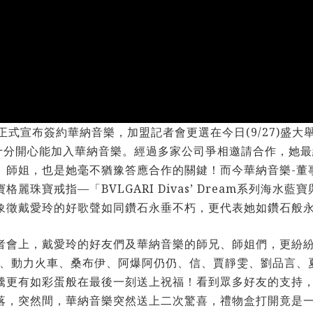
正式宣布簽約華納音樂，加盟記者會更選在今日(9/27)盛
示十分開心能加入華納音樂。經過多家公司爭相邀請合作，她
師姐，也是她毫不猶豫答應合作的關鍵！而今華納音樂-董事
珠寶戒指—「BVLGARI Divas’ Dream系列海
象徵戴愛玲的好歌聲如同鑽石永垂不朽，更代表她如鑽石般
者會上，戴愛玲的好友們及華納音樂的師兄、師姐們，更紛
RASH、動力火車、桑布伊、阿爆阿仍仍、信、賈靜雯、劉品言、
騰更有如彩蛋般在最後一刻送上祝福！看到眾多好友的支持
落，突然間，華納音樂突然送上二次驚喜，禮物盒打開竟是