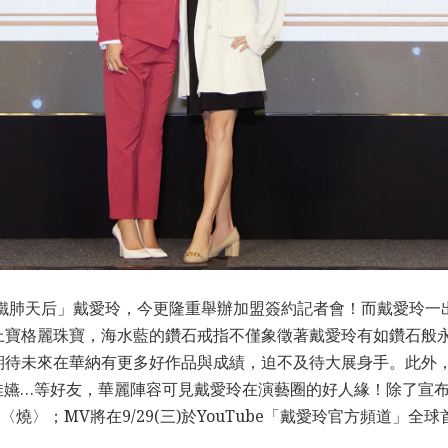
「鐵肺天后」戴愛玲，今更隆重舉辦加盟簽約記者會！而戴愛玲一
上寶格麗珠寶，海水藍的鑽石戒指不僅象徵著戴愛玲有如鑽石般
期待未來在華納有更多好作品與成績，迫不及待大展身手。此外
柯佳嬿…等好友，華麗陣容可見戴愛玲在演藝圈的好人緣！除了宣
曲〈燒〉；MV將在9/29(三)於YouTube「戴愛玲官方頻道