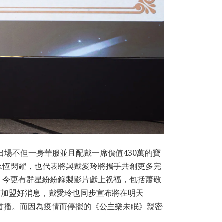
出場不但一身華服並且配戴一席價值430萬的寶
永恆閃耀，也代表將與戴愛玲將攜手共創更多完
，今更有群星紛紛錄製影片獻上祝福，包括蕭敬
布加盟好消息，戴愛玲也同步宣布將在明天
」全球首播。而因為疫情而停擺的《公主樂未眠》親密