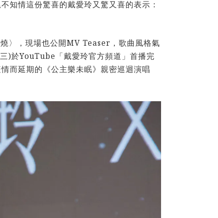
尾不知情這份驚喜的戴愛玲又驚又喜的表示：
〉，現場也公開MV Teaser，歌曲風格氣
三)於YouTube「戴愛玲官方頻道」首播完
疫情而延期的《公主樂未眠》親密巡迴演唱