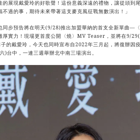
佳的展現戴愛玲的好歌聲！這份意義深遠的禮物，讓從頭到
福不過的事，期待未來帶著這支麥克風征戰無數演出！」
步預告將在明天(9/28)推出加盟華納的首支全新單曲—〈燒
力！現場更首度公開〈燒〉MV Teaser，並將在9/29(
子的戴愛玲，今天也同時宣布自2022年三月起，將復辦因
4/9(六)台中，一連三週舉辦北中南三場演出。