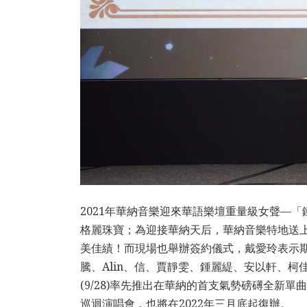
2021年華納音樂迎來華語樂壇重量級女聲—
格麗珠寶；為迎接華納天后，華納音樂特地送
美佳績！而現場也舉辦簽約儀式，戴愛玲表示
騰、Alin、信、賈靜雯、鍾麗緹、安以軒、
(9/28)率先推出在華納的首支氣勢磅礡全新單
巡迴演唱會，也將在2022年三月底起復辦。