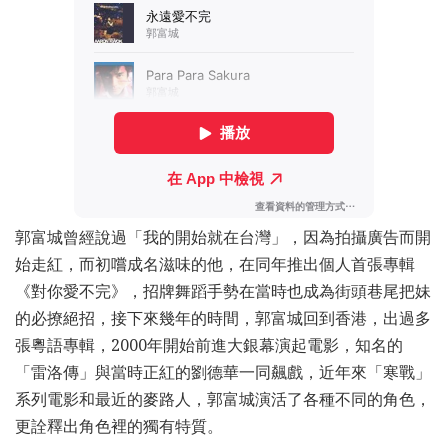
郭富城曾經說過「我的開始就在台灣」，因為拍攝廣告而開
始走紅，而初嚐成名滋味的他，在同年推出個人首張專輯
《對你愛不完》，招牌舞蹈手勢在當時也成為街頭巷尾把妹
的必撩絕招，接下來幾年的時間，郭富城回到香港，出過多
張粵語專輯，2000年開始前進大銀幕演起電影，知名的
「雷洛傳」與當時正紅的劉德華一同飆戲，近年來「寒戰」
系列電影和最近的麥路人，郭富城演活了各種不同的角色，
更詮釋出角色裡的獨有特質。