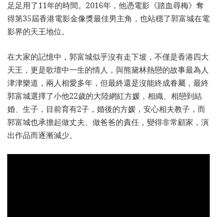
足足用了11年的時間。2016年，他憑電影《踏血尋梅》奪
得第35屆香港電影金像獎最佳男主角，也站穩了郭富城在電
影界的天王地位。
在大家的記憶中，郭富城似乎沒有走下坡，不僅是香港四大
天王，更是歌壇中一生的情人，與熊黛林熱戀的故事最為人
津津樂道，兩人相愛多年，但最終還是沒能終成眷屬，最終
郭富城選擇了小他22歲的大陸網紅方媛，相織、相戀到結
婚、生子，目前育有2子，婚後的方媛，安心相夫教子，而
郭富城也承擔起做丈夫、做爸爸的責任，變得非常顧家，演
出作品而逐漸減少。