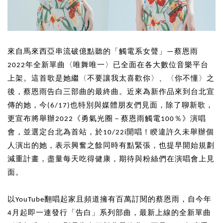
來自馬來西亞串流破億點聽的「觸電系女聲」—蔡恩雨
2022年全新單曲〈唯舞唯一〉已全面在各大數位音樂平台
上架。這首歌是她繼〈不要讓我太喜歡你〉、〈你不懂〉之
後，蔡恩雨告白三部曲的最終曲。近來為新作品來到台北宣
傳的她，今(6/17)也特別與媒體朋友們見面，除了聊新歌，
更宣布將舉辦2022《勇氣光圈－蔡恩雨觸電100％》演唱
會，並選定台北為首站，於10/22i開唱！睽違許久未舉辦個
人演出的她，表示興奮之餘同時有點緊張，也提早開始規劃
減重計畫，盡量每天吃得健康，期待與粉絲們在演唱會上見
面。
以YouTube翻唱起家且頻道擁有百萬訂閱的蔡恩雨，自今年
4月起即一連發行「告白」系列部曲，最新上線的全新單曲