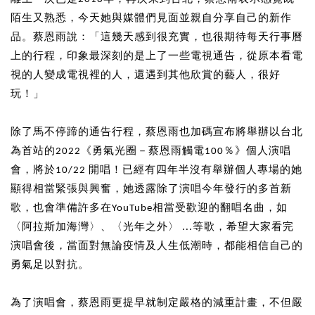
陌生又熟悉，今天她與媒體們見面並親自分享自己的新作
品。蔡恩雨說：「這幾天感到很充實，也很期待每天行事曆
上的行程，印象最深刻的是上了一些電視通告，從原本看電
視的人變成電視裡的人，還遇到其他欣賞的藝人，很好
玩！」
除了馬不停蹄的通告行程，蔡恩雨也加碼宣布將舉辦以台北
為首站的2022《勇氣光圈－蔡恩雨觸電100％》個人演唱
會，將於10/22 開唱！已經有四年半沒有舉辦個人專場的她
顯得相當緊張與興奮，她透露除了演唱今年發行的多首新
歌，也會準備許多在YouTube相當受歡迎的翻唱名曲，如
〈阿拉斯加海灣〉、〈光年之外〉 ...等歌，希望大家看完
演唱會後，當面對無論疫情及人生低潮時，都能相信自己的
勇氣足以對抗。
為了演唱會，蔡恩雨更提早就制定嚴格的減重計畫，不但嚴