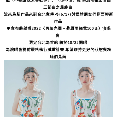
繼〈不要讓我太喜歡你〉、〈你不懂〉後 蔡恩雨推出告白
三部曲之最終曲
近來為新作品來到台北宣傳 今(6/17)與媒體朋友們見面聊新
作品
更宣布將舉辦2022《勇氣光圈－蔡恩雨觸電100％》演唱
會
選定台北為首站 將於10/22開唱
為演唱會提前嚴格執行減重計畫 希望維持更好的狀態與粉
絲們見面