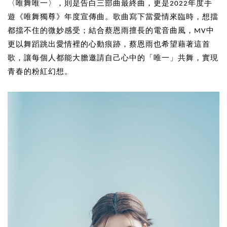
〈唯舞唯一〉，則是告白三部曲最終曲，更是2022年度手
遊《唯舞獨尊》年度宣傳曲。歌曲寫下當愛情來臨時，想擋
都擋不住的微妙感受；結合蔡恩雨擅長的電音曲風，MV中
更以舞蹈跳出愛情裡的心動痕跡，蔡恩雨也希望藉著這首
歌，讓每個人都能大膽邀請自己心中的「唯一」共舞，實現
青春的粉紅幻想。