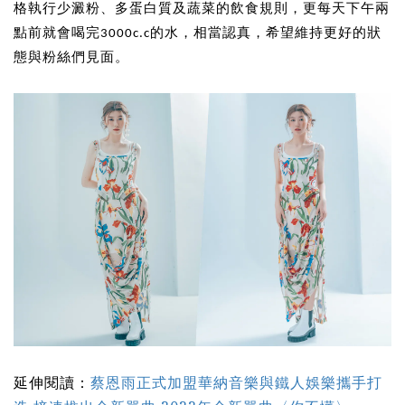
格執行少澱粉、多蛋白質及蔬菜的飲食規則，更每天下午兩
點前就會喝完3000c.c的水，相當認真，希望維持更好的狀
態與粉絲們見面。
延伸閱讀：
蔡恩雨正式加盟華納音樂與鐵人娛樂攜手打