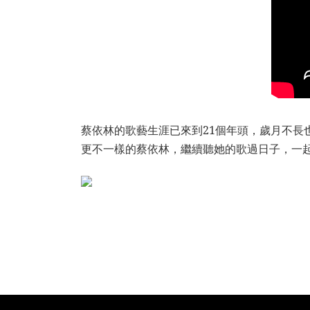
蔡依林的歌藝生涯已來到21個年頭，歲月不長
更不一樣的蔡依林，繼續聽她的歌過日子，一