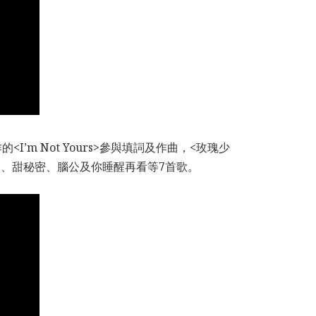
m Not Yours>參與填詞及作曲，<玫瑰少
今天、甜秘密、腦公及你睡醒再看等7首歌。