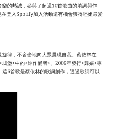
音樂的熱誠，參與了超過10首歌曲的填詞與作
入Spotify加入活動還有機會獲得呸姐最愛
詞及旋律，不吝嗇地向大眾展現自我。蔡依林在
城堡>中的<始作俑者>、2006年發行<舞孃>專
ST>，這6首歌是蔡依林的歌詞創作，透過歌詞可以