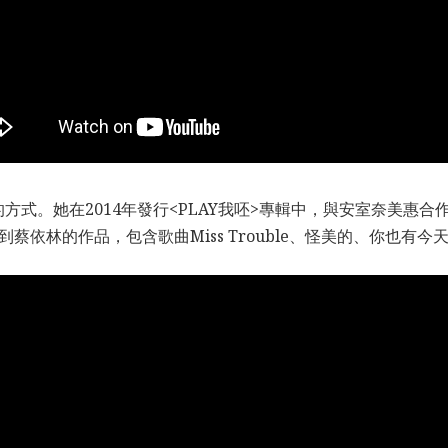
她在2014年發行<PLAY我呸>專輯中，與安室奈美惠合作的<I’
蔡依林的作品，包含歌曲Miss Trouble、怪美的、你也有