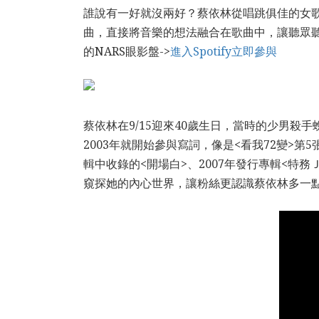
誰說有一好就沒兩好？蔡依林從唱跳俱佳的女歌
曲，直接將音樂的想法融合在歌曲中，讓聽眾聽
的NARS眼影盤->
進入Spotify立即參與
蔡依林在9/15迎來40歲生日，當時的少男
2003年就開始參與寫詞，像是<看我72變>第5
輯中收錄的<開場白>、2007年發行專輯<特務Ｊ
窺探她的內心世界，讓粉絲更認識蔡依林多一