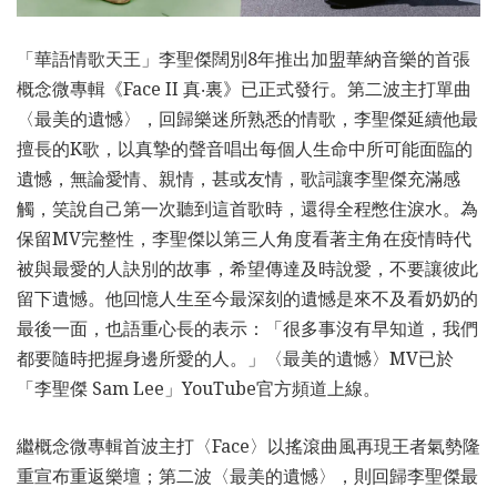
「華語情歌天王」李聖傑闊別8年推出加盟華納音樂的首張
概念微專輯《Face II 真‧裏》已正式發行。第二波主打單曲
〈最美的遺憾〉，回歸樂迷所熟悉的情歌，李聖傑延續他最
擅長的K歌，以真摯的聲音唱出每個人生命中所可能面臨的
遺憾，無論愛情、親情，甚或友情，歌詞讓李聖傑充滿感
觸，笑說自己第一次聽到這首歌時，還得全程憋住淚水。為
保留MV完整性，李聖傑以第三人角度看著主角在疫情時代
被與最愛的人訣別的故事，希望傳達及時說愛，不要讓彼此
留下遺憾。他回憶人生至今最深刻的遺憾是來不及看奶奶的
最後一面，也語重心長的表示：「很多事沒有早知道，我們
都要隨時把握身邊所愛的人。」〈最美的遺憾〉MV已於
「李聖傑 Sam Lee」YouTube官方頻道上線。
繼概念微專輯首波主打〈Face〉以搖滾曲風再現王者氣勢隆
重宣布重返樂壇；第二波〈最美的遺憾〉，則回歸李聖傑最