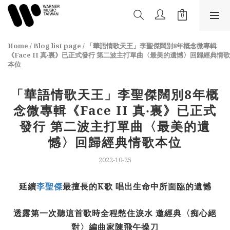
Home
/
Blog list page
/
「華語情歌天王」李聖傑闊別8年概念微專輯
《Face II 真‧裏》已正式發行 第二波主打單曲〈最美的遺憾〉回歸經典情歌
本位
「華語情歌天王」李聖傑闊別8年概
念微專輯《Face II 真‧裏》已正式
發行 第二波主打單曲〈最美的遺
憾〉回歸經典情歌本位
2022-10-25
延續
李聖傑
最擅長的K歌 唱出生命中所面臨的遺憾
透露第一次聽這首歌時全程憋住淚水 邀經典〈痴心絕
對〉編曲家陳飛午操刀