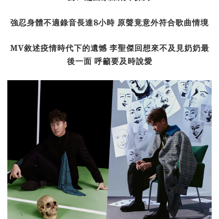
強忍身體不適錄音長達8小時 原聲竟意外符合歌曲情境
MV敘述疫情時代下的遺憾 李聖傑回想來不及見奶奶最
後一面 呼籲要及時說愛