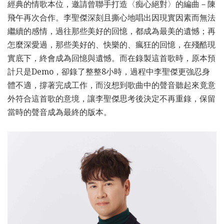
經典的情歌本位，邀請曾聯手打造〈痴心絕對〉的編曲－陳
飛午再次合作。李聖傑深刻且撕心地唱出因現實因素而無法
繼續的感情，過往那些美好的回憶，都成為最美的遺憾；再
怎麼深愛過，那些美好的、快樂的、瘋狂的回憶，在殘酷現
實底下，終會成為回憶與遺憾。而在錄製這首歌時，原本預
計只是Demo，卻錄了整整8小時，過程中李聖傑更強忍身
體不適，撐著完成工作，而沒想到歌曲中的聲音聽起來竟意
外符合這首歌的意境，讓李聖傑思考後決定不再重錄，保留
當時的聲音成為最終的版本。