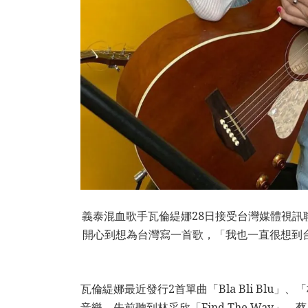
義泰混血歌手瓦倫緹娜28日接受台灣媒體視
開心到想為台灣寫一首歌，「我也一直很想到
瓦倫緹娜最近發行2首單曲「Bla Bli Bl
音樂，先前聽到林采欣「Find The Wa