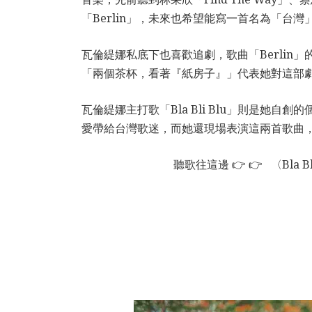
「Berlin」，未來也希望能寫一首名為「台
瓦倫緹娜私底下也喜歡追劇，歌曲「Berli
「兩個茶杯，看著『紙房子』」代表她對這部
瓦倫緹娜主打歌「Bla Bli Blu」則是她自
愛帶給台灣歌迷，而她還現場表演這兩首歌曲
聽歌往這邊 👉 👉 〈Bla Bl