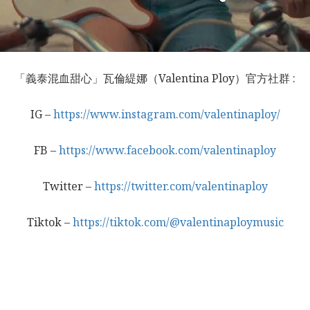
「義泰混血甜心」瓦倫緹娜（Valentina Ploy）官方社群 :
IG –
https://www.instagram.com/valentinaploy/
FB –
https://www.facebook.com/valentinaploy
Twitter –
https://twitter.com/valentinaploy
Tiktok –
https://tiktok.com/@valentinaploymusic