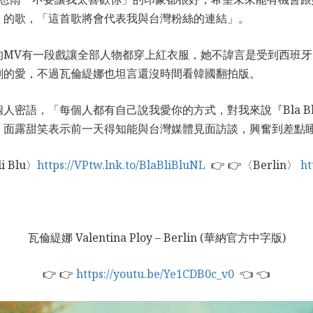
灣」的歌，「這首歌將會代表我與台灣粉絲的連結」。
n」的MV有一段戲讓全部人物都穿上紅衣服，她不諱言是受到西班
劇的愛，不過瓦倫緹娜也坦言還沒時間看韓國翻拍版。
創的個人密語，「每個人都有自己說我愛你的方式，對我來說『Bla B
，面露甜笑表示前一天得知能與台灣媒體見面訪談，興奮到差點
i Blu〉
https://VPtw.lnk.to/BlaBliBluNL
👉 👉〈Berlin〉
ht
瓦倫緹娜 Valentina Ploy – Berlin (華納官方中字版)
👉 👉
https://youtu.be/Ye1CDB0c_v0
👈 👈