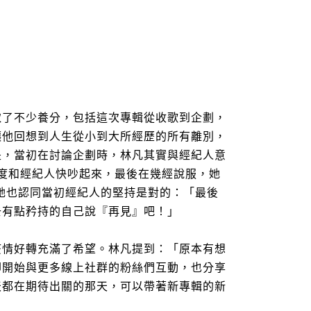
取了不少養分，包括這次專輯從收歌到企劃，
讓他回想到人生從小到大所經歷的所有離別，
是，當初在討論企劃時，林凡其實與經紀人意
度和經紀人快吵起來，最後在幾經說服，她
她也認同當初經紀人的堅持是對的：「最後
去有點矜持的自己說『再見』吧！」
疫情好轉充滿
了希望。
林凡提到：「原本有想
卻開始與更多線上社群的粉絲們互動，也分享
天都在期待出關
的那天，可以帶著新專輯的新