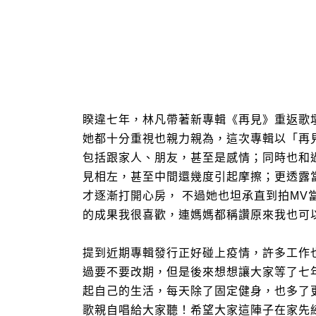
睽違七年，林凡帶著新專輯《再見》重返歌
她都十分重視也親力親為，這次專輯以「再
包括跟家人、朋友，甚至是感情；同時也和
見相左，甚至中間還幾度引起摩擦；更透露
才逐漸打開心房，
不過她也坦承直到拍
MV
的成果我很喜歡，連媽媽都稱讚原來我也可
提到近期專輯發行正好碰上疫情，
許多工作
過要不要改期，但是後來想想讓大家等了七
起自己的生活，每天除了固定健身，也多了
歌親自唱給大家聽！
希望大家這陣子在家先