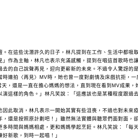
壇。在這些沈潛許久的日子，林凡提到在工作、生活中都吸
見」作為主軸，林凡也表示充滿感觸，提到在唱這首歌時也
過去的自己說聲再見，迎向更嶄新的未來。不過令人驚訝的
當時連拍〈再見〉
MV
時，她也曾一度對劇情及床戲抗拒，一
當天，
還是一直在擔心媽媽的想法，
直到現在看到
MV
成果，
以演這樣的角色。」林凡笑說：「這應該也是某種程度跟過
也因此取消，林凡表示一開始
其實有些沮喪，不過也對未來
年，還是按照原計劃吧！」雖然無法實體與聽眾們面對面，
更多時
間與媽媽相處，更和媽媽學起烹飪。林凡笑說：「每
練好新歌，到時一起唱！
」