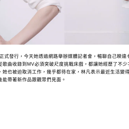
正式發行，今天她透過網路舉辦媒體記者會，暢聊自己睽違
從歌曲收錄到
MV
必須突破尺度挑戰床戲，都讓她經歷了不少
，她也被迫取消工作，幾乎都待在家，林凡表示最近生活變
後能帶著新作品跟觀眾們見面。