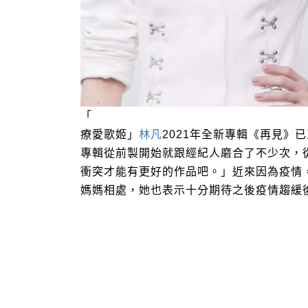
「
林凡
療愛歌姬」
2021
年全新專輯《再見》已
專輯從前製開始就跟經紀人磨合了不少次，
衝突才能有更好的作品吧。」近來因為疫情
媽媽相處，她也表示十分期待之後疫情趨緩