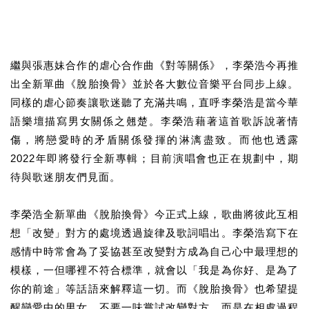
繼與張惠妹合作的虐心合作曲《對等關係》，李榮浩今再推
出全新單曲《脫胎換骨》並於各大數位音樂平台同步上線。
同樣的虐心節奏讓歌迷聽了充滿共鳴，直呼李榮浩是當今華
語樂壇描寫男女關係之翹楚。李榮浩藉著這首歌訴說著情
傷，將戀愛時的矛盾關係發揮的淋漓盡致。而他也透露
2022年即將發行全新專輯；目前演唱會也正在規劃中，期
待與歌迷朋友們見面。
李榮浩全新單曲《脫胎換骨》今正式上線，歌曲將彼此互相
想「改變」對方的處境透過旋律及歌詞唱出。李榮浩寫下在
感情中時常會為了妥協甚至改變對方成為自己心中最理想的
模樣，一但哪裡不符合標準，就會以「我是為你好、是為了
你的前途」等話語來解釋這一切。而《脫胎換骨》也希望提
醒戀愛中的男女，不要一味嘗試改變對方，而是在相處過程