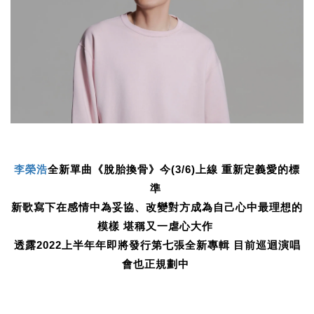
李榮浩
全新單曲《脫胎換骨》今(3/6)上線 重新定義愛的標
準
新歌寫下在感情中為妥協、改變對方成為自己心中最理想的
模樣 堪稱又一虐心大作
透露2022上半年年即將發行第七張全新專輯 目前巡迴演唱
會也正規劃中