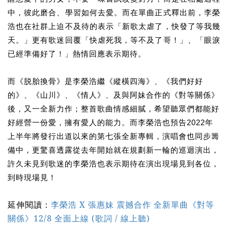
中，彼此磨合、學習如何去愛。而在單曲正式釋出前，李榮
浩也在社群上迫不及待的表示「新歌太虐了，快發了等我幾
天。」更有歌迷回覆「快虐死我，等不及了哥！」、「眼淚
已經準備好了！」熱情回應表示期待。
而《脱胎換骨》是李榮浩繼《縱橫四海》、《我們好好
的》、《山川》、《情人》、及與阿妹合作的《對等關係》
後，又一全新力作；整首歌曲情感細膩，希望聽眾們都能好
好經營一份愛，擁有愛人的能力。而李榮浩也預告2022年
上半年將發行出道以來的第七張全新專輯，演唱會也同步籌
備中，更驚喜透露從去年開始就在規劃新一輪的巡迴演出，
許久未見到歌迷的李榮浩也表示期待在演出現場見到各位，
到時現場見！
延伸閱讀：
李榮浩 X 張惠妹 震撼合作 全新單曲《對等
關係》12/8 全面上線 (歌詞 / 線上聽)