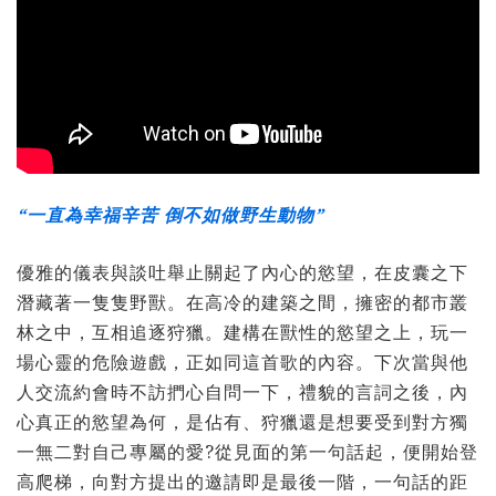
“一直為幸福辛苦 倒不如做野生動物”
優雅的儀表與談吐舉止關起了內心的慾望，在皮囊之下
潛藏著一隻隻野獸。在高冷的建築之間，擁密的都市叢
林之中，互相追逐狩獵。建構在獸性的慾望之上，玩一
場心靈的危險遊戲，正如同這首歌的內容。下次當與他
人交流約會時不訪捫心自問一下，禮貌的言詞之後，內
心真正的慾望為何，是佔有、狩獵還是想要受到對方獨
一無二對自己專屬的愛?從見面的第一句話起，便開始登
高爬梯，向對方提出的邀請即是最後一階，一句話的距