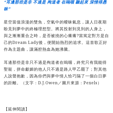
“耳邊那些是非 不過是 殉道者 在嗚咽 聽起來 深情得愚
昧”
星空當值浪漫的雙魚，空氣中的曖昧氣息，讓人日夜期
盼見到夢中的終極理想型。將其投射到見到的人身上，
與之漸漸重合之時，是否被撓的心癢癢?當篤定對方是自
己的Dream Lady後，便開始熱烈的追求。這首歌正好
作為主題曲，讓滿腔熱血為她沸騰。
耳邊那些是非只不過是殉道者在嗚咽，終究只有我能得
聖寵，拼命獻媚的他人只不過是路人甲乙罷了；對其他
人說聲抱歉，因為你們與夢中情人恰巧隔了一個白日夢
的距離。（文字：D.J.Owen／圖片來源：Pexels）
【延伸閱讀】