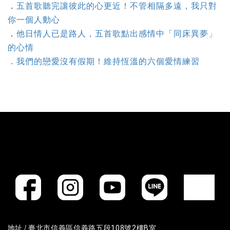
．
五首歌聽完讓彼此的心更近！不管相隔多遠，我只對
你一個人動心
．
他日情人已是路人，五首歌點出感情中「同床異夢」
的心情
．我們的戀愛沒有假期！維持恆溫的六個愛情練習
地址 /
臺北市信義區信義路五段108號2樓B室