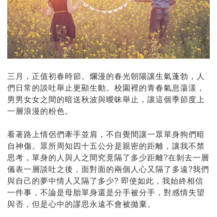
三月，正值初春時節。爛漫的春光朝陽讓生氣蓬勃，人
們日常的談吐舉止更顯生動。校園裡的青春氣息蕩漾，
男男女女之間的暗送秋波與曖昧舉止，讓這個季節度上
一層浪漫的粉色。
看著路上情侶們牽手並肩，不自覺間讓一眾單身狗們暗
自神傷。眾所周知四十五公分是親密的距離，讓我不禁
思考，單身的人與人之間究竟隔了多少距離?在剝去一層
儀表一層談吐之後，面對面的兩個人心又隔了多遠?我們
與自己的夢中情人又隔了多少? 即使如此，我始終相信
一件事，不論是母胎單身還是分手被分手，對感情失望
與否，但是心中的謬思永遠不會被拋棄。