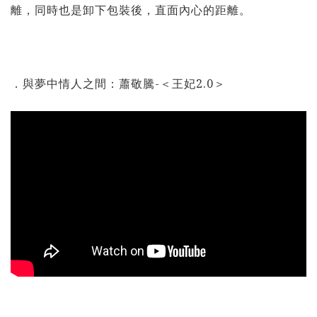
離，同時也是卸下包裝後，直面內心的距離。
．與夢中情人之間：蕭敬騰-＜王妃2.0＞