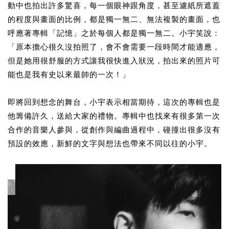
動中也拍出許多驚喜，每一個眼神跟角度，甚至濾紙所遮蓋
的程度與畫面的比例，都是獨一無二、無法複製的畫面，也
呼應著專輯「記憶」之於每個人都是獨一無二。小宇笑說：
「原本擔心很久沒拍照了，會不會需要一段時間才能適應，
但是她用很舒服的方式讓我很快進入狀況，拍出來的照片可
能也是我有史以來最帥的一次！」
即將回到想念的舞台，小宇表示相當期待，這次的專輯也是
他籌備許久，送給大家的禮物。專輯中也找來有很多第一次
合作的音樂人參與，從創作與編曲過程中，碰撞出很多沒有
預設的效應，新鮮的文字與想法也帶來不同以往的小宇。