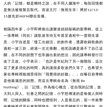
人的「記憶」都是獨特之說，在不同人腦海中，每段回憶都
是無法被複製且取代。首波主打〈無視生非〉將於12/13-
15搶先於HitFM聯合首播。
相隔四年多，小宇即將推出讓樂迷頻頻敲碗的新專輯。從上
一張專輯《同在》讓歌迷等待五年甚至過程中一度萌生退
意，小宇自述是「慢工出細活」的創作者，透露收錄歌曲的
過程一波三折，經過一次次推翻，他笑說總是過不了自己這
關，在不同的狀態下也常蹦出新的想法，因此讓專輯發行日
改了又改。小宇表示：「也許是年紀到了另一個階段，這次
花了更多消化的時間，真的讓很多歌迷們久等了，也希望大
家在專輯裡能感受得到『我覺得的好聽』。」自曝目前專輯
是他最滿意的狀態。而這次專輯命名為《無視 Be
Nothing》，以「記憶」作為核心概念，從自我的記憶，放
大到人與人、社會之間的記憶，小宇想傳達的是每個人與時
間、記憶的關係，同時也體悟到，人是善忘的，當一件衝擊
的事物甚或是社會新聞發生，當下的震撼雖足以擊垮你，但