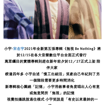
宋念宇
小宇-
2021年全新第五張專輯《無視 Be Nothing》將
於12/15在各大音樂數位平台全面正式發行
萬眾矚目的實體專輯則趕在新年前夕於12／27正式上架 陪
伴大家
睽違四年多 小宇自述「慢工出細活」笑虧自己年紀到了另
一個階段需要更多時間消化
新專輯核心圍繞「記憶」 小宇用敘事者角度唱出人心有意
或無意間所「無視」的記憶
視覺拍攝跳脫過往模式 小宇笑說是「有史以來最帥的一