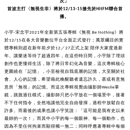
次」
首波主打〈無視生非〉將於12/13-15搶先於HitFM聯合首
播。
小宇-宋念宇2021年全新第五張專輯《無視 Be Nothing》將
於12/15在各大音樂數位平台全面正式發行；萬眾矚目的實
體專輯則趕在新年前夕於12／27正式上架 陪伴大家度過新
年。讓樂迷等待了超過四年，在這些時日間，小宇除了埋頭
創作也更懂得生活，除了將日常幻化為音樂，這次專輯核心
更圍繞在「記憶」，小至檢視自我底層的記憶，大至關於社
會、人心的記憶，希望藉此喚醒聽者遺忘許久，甚或有意無
意所「無視」的記憶。而這次專輯視覺由攝影師Weslie掌
鏡，跳脫過往模式，攝影師只把小宇放在一個場景中，接著
不下任何指令，全然地讓他完全自由發揮，過程中放鬆自在
許多。而最後的成果也讓小宇笑說：「這可能是我有史以來
最帥的一次！」而其中小宇的每一個眼神、每一個動作，也
因為不受任何拘束而顯得獨一無二；同時呼應著專輯中每個