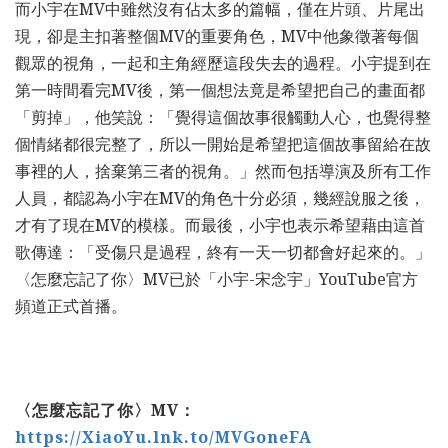
而小宇在MV中雖然沒有佔太多的篇幅，僅在片頭、片尾出
現，卻是主扣著整個MV的重要角色，MV中他象徵著每個
觀眾的視角，一起和主角經歷這段失去的過程。小宇提到在
第一時間看完MV後，第一個想法竟是希望把自己的畫面都
「剪掉」，他笑說：「覺得這個故事很觸動人心，也覺得整
個情緒都很完整了，所以一開始是希望把這個故事留給在故
事裡的人，捨棄第三者的視角。」然而包括導演及所有工作
人員，都認為小宇在MV的角色十分必須，幾經說服之後，
才有了現在MV的模樣。而最後，小宇也表示希望藉由這首
歌傳達：「受傷只是過程，終有一天一切都會好起來的。」
〈怎麼忘記了你〉MV已於「小宇-宋念宇」YouTube官方
頻道正式首播。
〈怎麼忘記了你〉
MV
：
https://XiaoYu.lnk.to/MVGoneFA