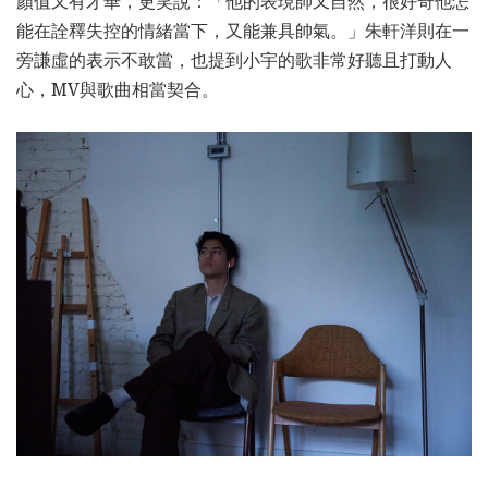
顏值又有才華，更笑說：「他的表現帥又自然，很好奇他怎
能在詮釋失控的情緒當下，又能兼具帥氣。」朱軒洋則在一
旁謙虛的表示不敢當，也提到小宇的歌非常好聽且打動人
心，MV與歌曲相當契合。