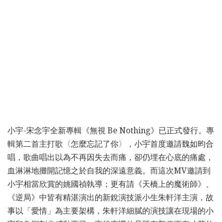
小宇-宋念宇全新專輯《無視 Be Nothing》已正式發行。專
輯第二首主打歌〈怎麼忘記了你〉，小宇首度邀請魏如昀合
唱，歌曲唱出以為不再因失去而痛，卻仍埋在心底的痛處，
血淋淋地攤開記憶之於自我的深遠意義。而這次MV邀請到
小宇相當欣賞的姚國禎執導；更有請《天橋上的魔術師》、
《逆局》中皆有精湛演出的新銳演技派小生朱軒洋主演，故
事以「愛情」為主要架構，朱軒洋細膩的演技讓在現場的小