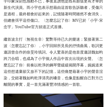
宇印象深刻也感動不已，事後直讚他是既有顏值更有才華的
新生代演員。而小宇也表示想藉由這首歌告訴聽者，受傷只
是過程，最終都會好起來的，記憶隨著時間雖然不會消失，
但總會弭平這些傷口。〈怎麼忘記了你〉MV已於「小宇-宋
念宇」YouTube官方頻道正式首播。
繼首波主打〈無視生非〉驚艷等待已久的樂迷；緊接著第二
波〈怎麼忘記了你〉，小宇回歸所見長的抒情曲風，歌詞更
邀請曾合作的徐旻玲填詞。令人驚喜的是他首度邀請魏如昀
跨刀合唱，也成為了小宇個人作品中首次出現的女聲。〈怎
麼忘記了你〉前奏以乾淨的鋼琴聲緩緩揭開序幕，娓娓道來
這些想遺棄卻又放不下的記憶，這些痛楚藉著小宇的聲音渲
染，交錯著魏如昀乾淨清亮的嗓音，也像是點醒自己對方已
離開的事實，是一首充滿著豐沛情感的一首歌。