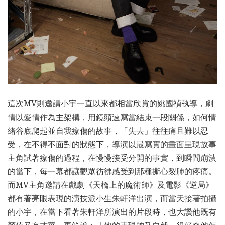
這次MV則邀請小宇一直以來都相當欣賞的姚國禎執導，劇
情以愛情作為主架構，用鏡頭速寫當結束一段關係，如何情
緒谷底爬起並自我療傷的故事，「失去」往往痛且難以忍
受，在不得不面對的狀態下，導演以最寫實的畫面呈現故事
主角試著療傷的過程，在慢慢接受分開的事實，到瞬間崩潰
的當下，每一幕都讓觀眾彷彿感受到那種撕心裂肺的疼痛。
而MV主角邀請在戲劇《天橋上的魔術師》及電影《逆局》
都有著亮眼表現的演技派小生朱軒洋出演，而當天接著拍攝
的小宇，在當下看著朱軒洋所演出的片段時，也大讚他既有