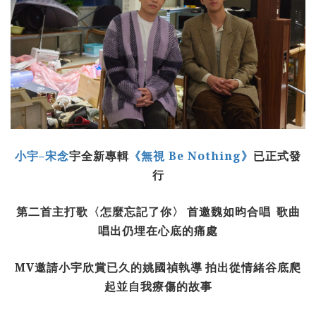
小宇
–
宋念
宇全新專輯
《無視
Be Nothing
》
已正式發
行
第二首主打歌〈怎麼忘記了你〉
首邀魏如昀合唱
歌曲
唱出仍埋在心底的痛處
MV
邀請小宇欣賞已久的姚國禎執導
拍出從情緒谷底爬
起並自我療傷的故事