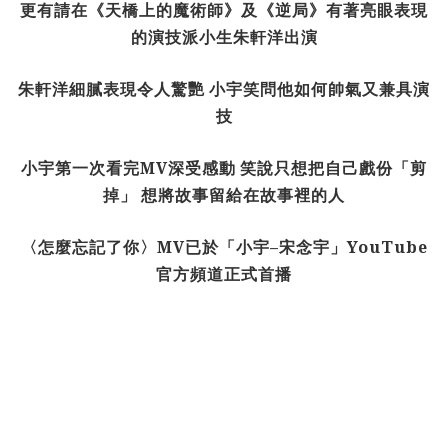
更有請在《天橋上的魔術師》及《逆局》有著亮眼表現
的演技派小生朱軒洋出演
朱軒洋細膩表現令人驚艷
小宇笑問他如何帥氣又兼具演
技
小宇第一次看完
MV
深受感動
笑說只想把自己戲份「剪
掉」
想將故事留給在故事裡的人
〈怎麼忘記了你〉
MV
已於「小宇
–
宋念宇」
YouTube
官方頻道正式首播