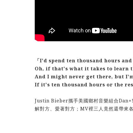
「I'd spend ten thousand hours and
Oh, if that's what it takes to learn
And I might never get there, but I'
If it's ten thousand hours or the re
Justin Bieber攜手美國鄉村音樂組合
解對方、愛著對方；MV裡三人竟然還帶來