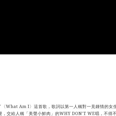
量身打造了〈What Am I〉這首歌，歌詞以第一人稱對一見鍾
，交給人稱「美聲小鮮肉」的WHY DON'T WE唱，不得