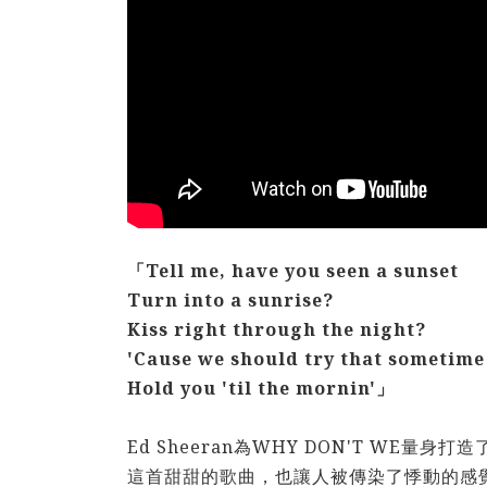
「Tell me, have you seen a sunset
Turn into a sunrise?
Kiss right through the night?
'Cause we should try that sometime
Hold you 'til the mornin'」
Ed Sheeran為WHY DON'T WE
這首甜甜的歌曲，也讓人被傳染了悸動的感覺