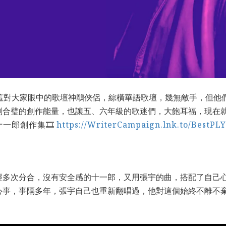
這對大家眼中的歌壇神鵰俠侶，綜橫華語歌壇，幾無敵手，但他
劍合璧的創作能量，也讓五、六年級的歌迷們，大飽耳福，現在
十一郎創作集🎞
https://WriterCampaign.lnk.to/BestP
LY
經多次分合，沒有安全感的十一郎，又用張宇的曲，搭配了自己
心事，事隔多年，張宇自己也重新翻唱過，他對這個始終不離不