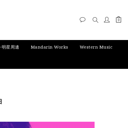
✨明星周邊
Mandarin Works
Western Music
曲