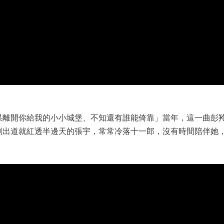
果離開你給我的小小城堡、不知還有誰能倚靠」當年，這一曲彭
剛出道就紅透半邊天的張宇，常常冷落十一郎，沒有時間陪伴她