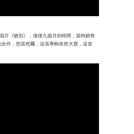
語唱片《吻別》，僅僅九個月的時間，當時銷售
的合作，想當然爾，這張專輯依然大賣，這首