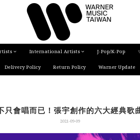
tists
International Artists
J-Pop/K-Pop
Delivery Policy
Return Policy
Warner Update
不只會唱而已！張宇創作的六大經典歌
2021-09-09