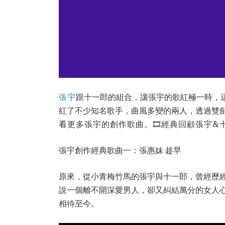
張宇
跟十一郎的組合，讓張宇的歌紅極一時，
紅了不少知名歌手，曲風多變的兩人，透過雙
看更多張宇的創作歌曲。
🎞經典回顧張宇&
張宇創作經典歌曲一：張惠妹 趁早
原來，從小青梅竹馬的張宇與十一郎，曾經歷
說一個離不開深愛男人，卻又糾結萬分的女人
相待至今。